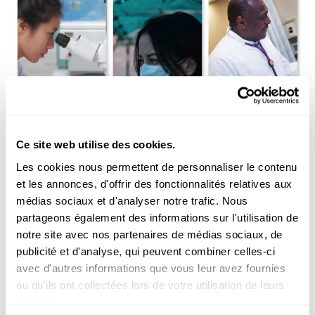
Recherche au Luxembourg
Ce site web utilise des cookies.
Les cookies nous permettent de personnaliser le contenu
NOUVEAUTÉS EN SCIENCE
et les annonces, d'offrir des fonctionnalités relatives aux
Rétrospective 2022 : L’essentiel des résultats
médias sociaux et d'analyser notre trafic. Nous
de la recherche au Luxembourg
partageons également des informations sur l'utilisation de
Une sélection des résultats de recherche les plus marquants de
notre site avec nos partenaires de médias sociaux, de
l’année 2022 au Luxembourg.
publicité et d'analyse, qui peuvent combiner celles-ci
avec d'autres informations que vous leur avez fournies
Université du Luxembourg
,
LIH
,
LCSB
,
SnT
,
LIST
,
Liser
,
STATEC
ou qu'ils ont collectées lors de votre utilisation de leurs
services.