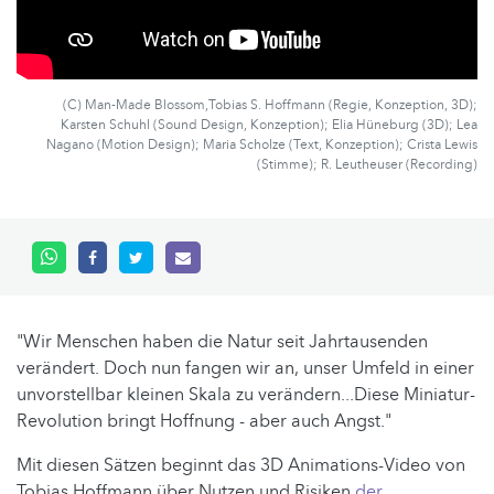
(C) Man-Made Blossom,Tobias S. Hoffmann (Regie, Konzeption, 3D);
Karsten Schuhl (Sound Design, Konzeption); Elia Hüneburg (3D); Lea
Nagano (Motion Design); Maria Scholze (Text, Konzeption); Crista Lewis
(Stimme); R. Leutheuser (Recording)
"Wir Menschen haben die Natur seit Jahrtausenden
verändert. Doch nun fangen wir an, unser Umfeld in einer
unvorstellbar kleinen Skala zu verändern...Diese Miniatur-
Revolution bringt Hoffnung - aber auch Angst."
Mit diesen Sätzen beginnt das 3D Animations-Video von
Tobias Hoffmann über Nutzen und Risiken
der