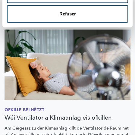
Aussi dans cette rubrique
Refuser
OFKILLE BEI HËTZT
Wéi Ventilator a Klimaanlag eis ofkillen
Am Géigesaz zu der Klimaanlag killt de Ventilator de Raum net
of. An awer fille mir eis ofgekillt. Entdeck d’Physik hannendrun!