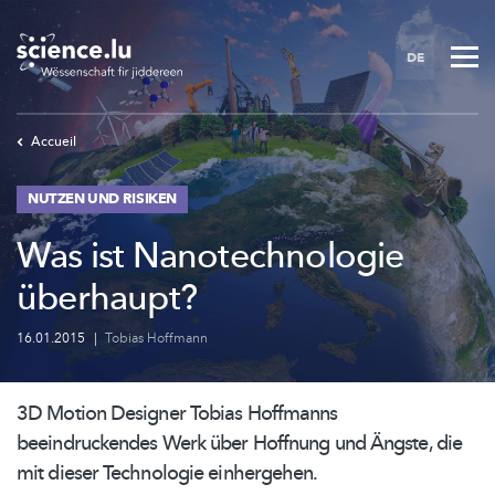
Skip
to
DE
main
content
Accueil
NUTZEN UND RISIKEN
Was ist Nanotechnologie
überhaupt?
16.01.2015
|
Tobias Hoffmann
3D Motion Designer Tobias Hoffmanns
beeindruckendes
Werk über Hoffnung und Ängste, die
mit dieser Technologie einhergehen.