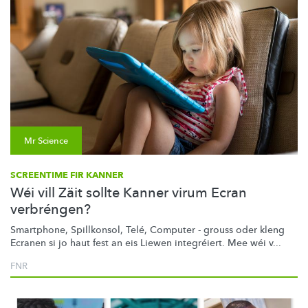
Mr Science
SCREENTIME FIR KANNER
Wéi vill Zäit sollte Kanner virum Ecran
verbréngen?
Smartphone, Spillkonsol, Telé, Computer - grouss oder kleng
Ecranen si jo haut fest an eis Liewen integréiert. Mee wéi v...
FNR