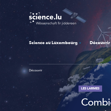
Skip
to
main
content
Science au Luxembourg
Découvrir
Découvrir
LES LARMES
Combie