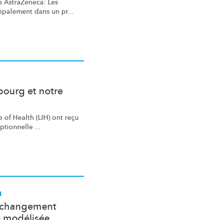
s
AstraZeneca: Les
cipalement
dans un pr...
bourg et notre
 of Health (LIH) ont reçu
ptionnelle
...
I
u changement
e modélisée