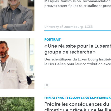
Masques, transmission,
recommandation
preuves scientifiques se cristallisent
prin
University of Luxembourg
,
LCSB
PORTRAIT
« Une réussite pour le Luxem
groupe de recherche »
Des scientifiques du Luxembourg Institute
le Prix Galien pour leur contribution
exce
LIH
FNR ATTRACT FELLOW STAN SCHYMANSK
Prédire les conséquences d
climatique grâce à une feuill