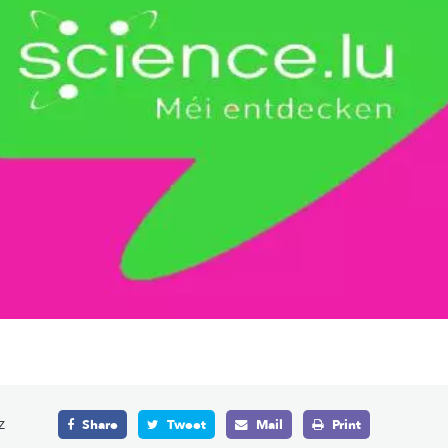
z
Share
Tweet
Mail
Print