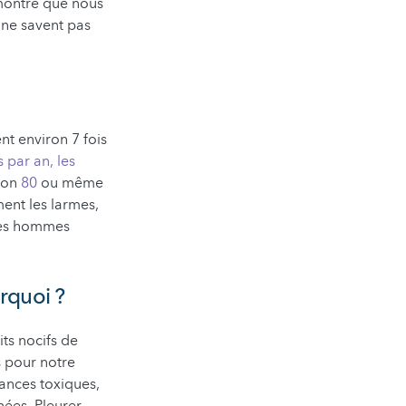
 montre que nous
s ne savent pas
t environ 7 fois
s par an, les
iron
80
ou même
ment les larmes,
 des hommes
urquoi ?
ts nocifs de
s pour notre
ances toxiques,
nées. Pleurer