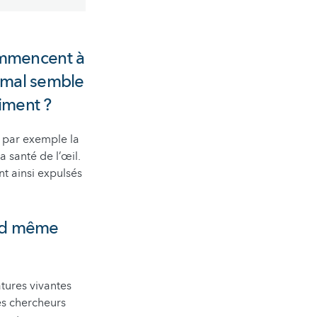
ommencent à
rymal semble
aiment ?
e par exemple la
a santé de l’œil.
nt ainsi expulsés
and même
tures vivantes
es chercheurs