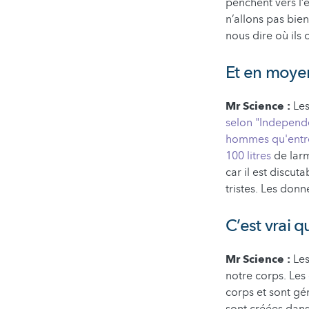
penchent vers l’
n’allons pas bien
nous dire où ils 
Et en moyen
Mr Science :
Les
selon "Independ
hommes qu'entre 
100 litres
de larm
car il est discu
tristes. Les don
C’est vrai 
Mr Science :
Les
notre corps. Les
corps et sont g
sont créées dans 