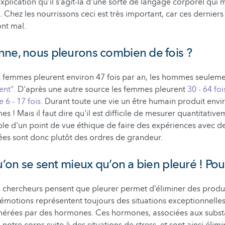
explication qu’il s’agit-là d’une sorte de langage corporel qui
. Chez les nourrissons ceci est très important, car ces dernier
ont mal.
ne, nous pleurons combien de fois ?
 femmes pleurent environ 47 fois par an, les hommes seulemen
ent".
D'après une autre source les femmes pleurent
30 - 64 foi
6 - 17 fois.
Durant toute une vie un être humain produit env
es ! Mais il faut dire qu'il est difficile de mesurer quantitative
table d'un point de vue éthique de faire des expériences avec
nées sont donc plutôt des ordres de grandeur.
qu’on se sent mieux qu’on a bien pleuré ! Po
 chercheurs pensent que pleurer permet d’éliminer des produi
 émotions représentent toujours des situations exceptionnelle
énérées par des hormones. Ces hormones, associées aux subst
notre corps suite à des situations de stress, et sont ainsi élimi