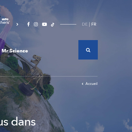
DE
FR
Mr Science
Accueil
us dans