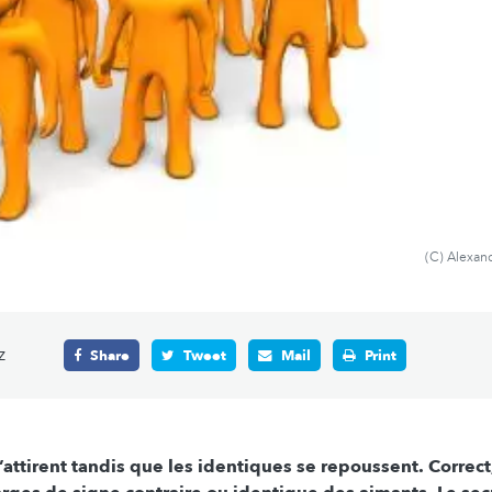
(C) Alexan
z
Share
Tweet
Mail
Print
s’attirent tandis que les identiques se repoussent. Correct