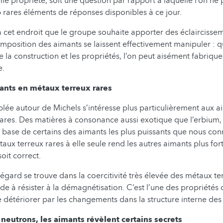
le propriété, soit une question par rapport à laquelle l’on ne
p rares éléments de réponses disponibles à ce jour.
à cet endroit que le groupe souhaite apporter des éclaircissem
composition des aimants se laissent effectivement manipuler : 
re la construction et les propriétés, l’on peut aisément fabriqu
e.
ants en métaux terreux rares
lée autour de Michels s’intéresse plus particulièrement aux a
ares. Des matières à consonance aussi exotique que l’erbium, 
base de certains des aimants les plus puissants que nous con
aux terreux rares à elle seule rend les autres aimants plus for
oit correct.
égard se trouve dans la coercitivité très élevée des métaux ter
ude à résister à la démagnétisation. C’est l’une des propriétés 
e détériorer par les changements dans la structure interne de
 neutrons, les aimants révèlent certains secrets