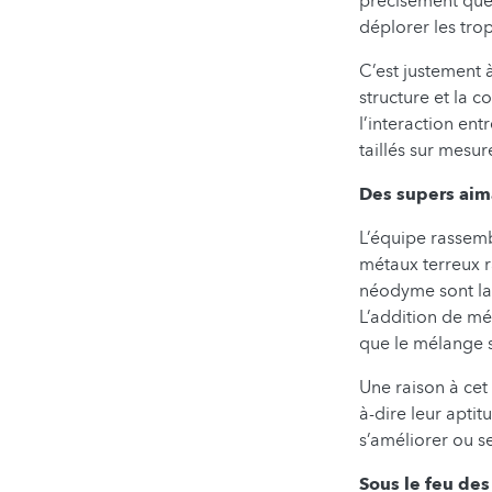
précisément quel
déplorer les tro
C’est justement 
structure et la 
l’interaction ent
taillés sur mesur
Des supers aim
L’équipe rassemb
métaux terreux r
néodyme sont la 
L’addition de mét
que le mélange s
Une raison à cet 
à-dire leur aptit
s’améliorer ou s
Sous le feu des