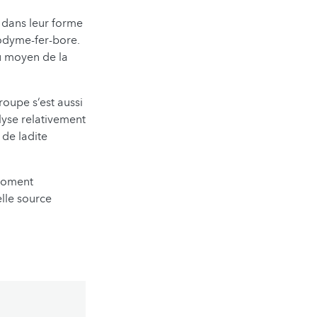
 dans leur forme
odyme-fer-bore.
au moyen de la
roupe s‘est aussi
lyse relativement
 de ladite
 moment
elle source