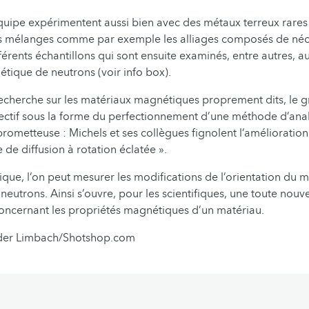
quipe expérimentent aussi bien avec des métaux terreux rares
s mélanges comme par exemple les alliages composés de né
fférents échantillons qui sont ensuite examinés, entre autres, 
tique de neutrons (voir info box).
recherche sur les matériaux magnétiques proprement dits, le g
jectif sous la forme du perfectionnement d’une méthode d’ana
prometteuse : Michels et ses collègues fignolent l’amélioration
e de diffusion à rotation éclatée ».
ique, l’on peut mesurer les modifications de l’orientation du
eutrons. Ainsi s’ouvre, pour les scientifiques, une toute nouv
oncernant les propriétés magnétiques d’un matériau.
der Limbach/Shotshop.com