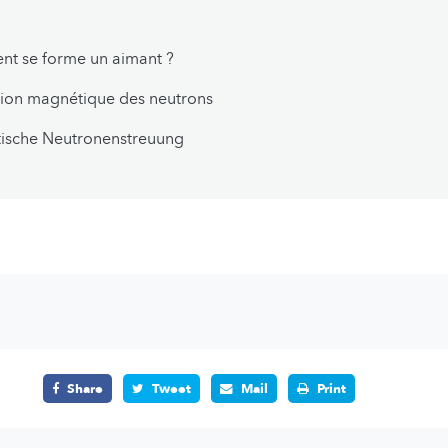
t se forme un aimant ?
sion magnétique des neutrons
ische Neutronenstreuung
Share
Tweet
Mail
Print