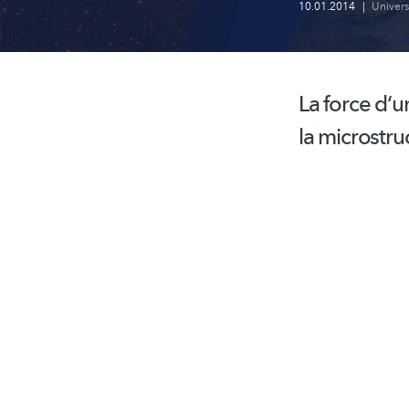
10.01.2014
|
Univer
La force d‘u
la
microstru