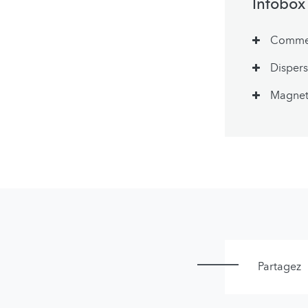
Infobox
Commen
Disper
Magnet
Partagez