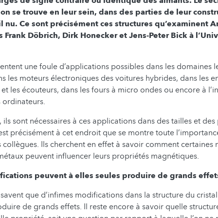
rges de signe contraire ou identique des aimants. Le sec
tion se trouve en leur sein, dans des parties de leur const
œil nu. Ce sont précisément ces structures qu’examinent 
s Frank Döbrich, Dirk Honecker et Jens-Peter Bick à l’Univ
entent une foule d’applications possibles dans les domaines le
ns les moteurs électroniques des voitures hybrides, dans les e
et les écouteurs, dans les fours à micro ondes ou encore à l’in
s ordinateurs.
 ils sont nécessaires à ces applications dans des tailles et de
’est précisément à cet endroit que se montre toute l’importanc
s collègues. Ils cherchent en effet à savoir comment certaines
 métaux peuvent influencer leurs propriétés magnétiques.
ications peuvent à elles seules produire de grands effet
 savent que d’infimes modifications dans la structure du crista
duire de grands effets. Il reste encore à savoir quelle structu