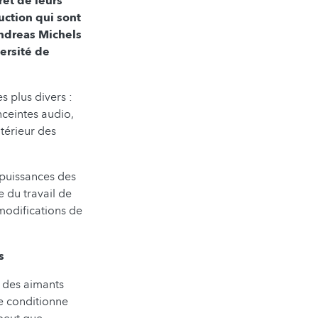
ret de leurs
ruction qui sont
Andreas Michels
ersité de
s plus divers :
nceintes audio,
térieur des
s puissances des
e du travail de
 modifications de
s
l des aimants
re conditionne