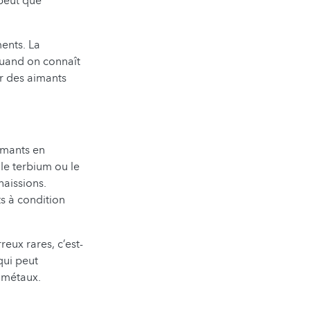
 peut que
ents. La
quand on connaît
er des aimants
imants en
le terbium ou le
naissions.
ts à condition
reux rares, c’est-
qui peut
s métaux.