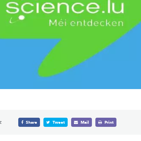
z
Share
Tweet
Mail
Print