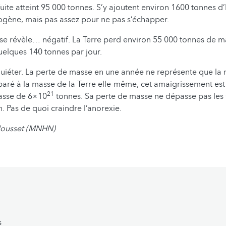
fuite atteint 95 000 tonnes. S’y ajoutent environ 1600 tonnes d
ogène, mais pas assez pour ne pas s’échapper.
an se révèle… négatif. La Terre perd environ 55 000 tonnes de m
uelques 140 tonnes par jour.
quiéter. La perte de masse en une année ne représente que la 
ré à la masse de la Terre elle-même, cet amaigrissement est 
21
asse de 6×10
tonnes. Sa perte de masse ne dépasse pas les
. Pas de quoi craindre l’anorexie.
Mousset (MNHN)
s