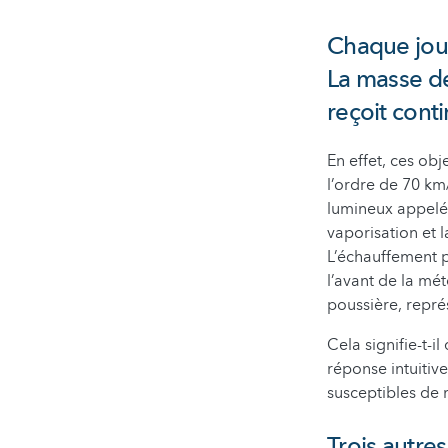
Chaque jour
La masse de
reçoit cont
En effet, ces obj
l’ordre de 70 km
lumineux appelé 
vaporisation et l
L’échauffement p
l’avant de la mét
poussière, repré
Cela signifie-t-
réponse intuitiv
susceptibles de 
Trois autre