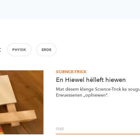
t
PHYSIK
ERDE
SCIENCE-TRICK
En Hiewel hëlleft hiewen
Mat dësem klenge Science-Trick ka soug
Erwuessenen
„ophiewen“.
FNR