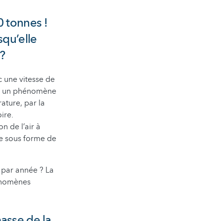
0 tonnes !
squ’elle
 ?
c une vitesse de
, à un phénomène
ature, par la
ire.
n de l’air à
tre sous forme de
 par année ? La
hénomènes
asse de la