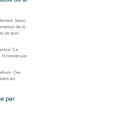
ffement. Selon
entation de la
Pas de quoi
entral. Ce
e 16 tonnes par
’hélium. Ces
estre les
ne par