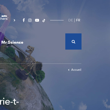
DE
FR
Mr Science
Accueil
ie-t-