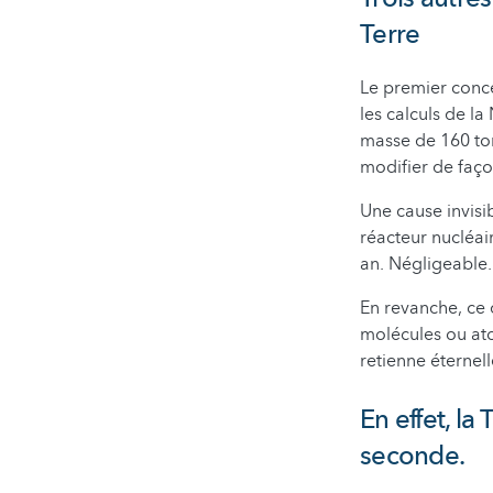
Terre
Le premier conce
les calculs de l
masse de 160 ton
modifier de faço
Une cause invisib
réacteur nucléai
an. Négligeable.
En revanche, ce 
molécules ou ato
retienne éternel
En effet, l
seconde.