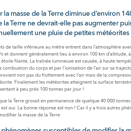
 la masse de la Terre diminue d’environ 14
 la Terre ne devrait-elle pas augmenter pui
inuellement une pluie de petites météorites
ets de taille inférieure au mètre entrent dans l’atmosphère ave
/s et donnent généralement lieu à environ 100 km d’altitude
étoile filante. La traînée lumineuse est causée, à haute tempér
a combustion du corps et par l’ionisation de l’air sur sa trajecto
rovient non pas du frottement avec l’air mais de la compressio
éorite. Finalement les météorites atteignent la surface terres
sentant à peu près 100 tonnes par jour !
il que la Terre grossit en permanence de quelque 40 000 tonnes
e est oui. La bonne réponse est non ! Car il y a trois autres p
modifier la masse de la Terre.
s phénomènes susceptibles de modifier la m