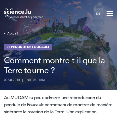
Skip
to
DE
main
content
Accueil
LE PENDULE DE FOUCAULT
Comment montre-t-il que la
Terre tourne ?
03.08.2015
|
FNR
,
MUDAM
Au MUDAM tu peux admirer une reproduction du
pendule de Foucault permettant de montrer de manière
sidérante la rotation de la Terre. Une explication.