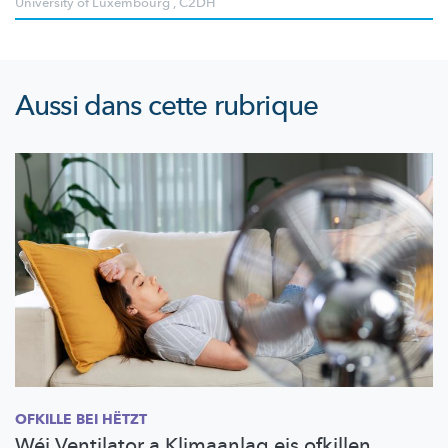
University of Luxembourg
,
C2DH
Aussi dans cette rubrique
OFKILLE BEI HËTZT
Wéi Ventilator a Klimaanlag eis ofkillen