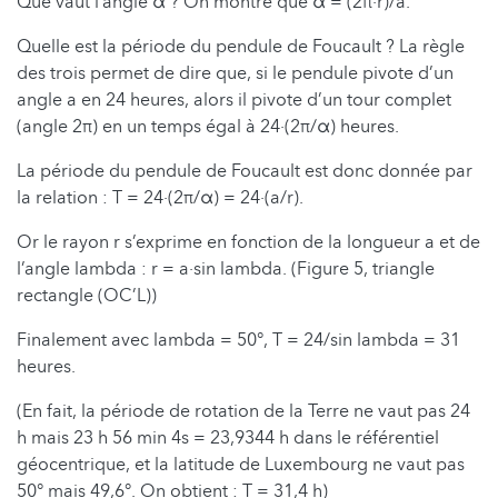
Que vaut l’angle α ? On montre que α = (2π∙r)/a.
Quelle est la période du pendule de Foucault ? La règle
des trois permet de dire que, si le pendule pivote d’un
angle a en 24 heures, alors il pivote d’un tour complet
(angle 2π) en un temps égal à 24∙(2π/α) heures.
La période du pendule de Foucault est donc donnée par
la relation : T = 24∙(2π/α) = 24∙(a/r).
Or le rayon r s’exprime en fonction de la longueur a et de
l’angle lambda : r = a∙sin lambda. (Figure 5, triangle
rectangle (OC’L))
Finalement avec lambda = 50°, T = 24/sin lambda = 31
heures.
(En fait, la période de rotation de la Terre ne vaut pas 24
h mais 23 h 56 min 4s = 23,9344 h dans le référentiel
géocentrique, et la latitude de Luxembourg ne vaut pas
50° mais 49,6°. On obtient : T = 31,4 h)