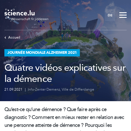
Skip
to
DE
main
content
Accueil
JOURNÉE MONDIALE ALZHEIMER 2021
Quatre vidéos explicatives sur
la démence
21.09.2021
|
Info-Zenter Demenz
,
Ville de Differdange
Qu’est-ce qu’une démence ? Que faire après ce
diagnostic ? Comment en mieux rester en relation avec
une personne atteinte de démence ? Pourquoi les