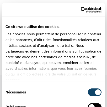
Infobox
Ce site web utilise des cookies.
Plus d'infos sur l'Info-Zenter Demenz
Les cookies nous permettent de personnaliser le contenu
et les annonces, d'offrir des fonctionnalités relatives aux
médias sociaux et d'analyser notre trafic. Nous
partageons également des informations sur l'utilisation de
Auteur
: Info-Zenter Demenz, Ville de Differdange
notre site avec nos partenaires de médias sociaux, de
Rédaction
: Melanie Reuter (FNR)
publicité et d'analyse, qui peuvent combiner celles-ci
avec d'autres informations que vous leur avez fournies
ou qu'ils ont collectées lors de votre utilisation de leurs
services.
Sélection
Nécessaires
du
consentement
Préférences