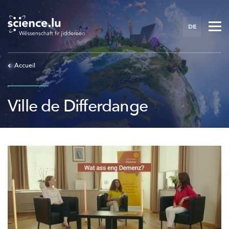
Skip
to
DE
main
content
Accueil
Ville de Differdange