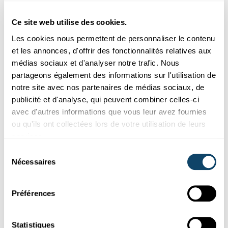
Ces plugins sont masqués car vous avez
refusé les cookies liés aux réseaux sociaux.
Ce site web utilise des cookies.
Pour les voir, veuillez changer vos
Les cookies nous permettent de personnaliser le contenu
préférences.
et les annonces, d'offrir des fonctionnalités relatives aux
médias sociaux et d'analyser notre trafic. Nous
CHANGER MES PRÉFÉRENCES
partageons également des informations sur l'utilisation de
notre site avec nos partenaires de médias sociaux, de
publicité et d'analyse, qui peuvent combiner celles-ci
avec d'autres informations que vous leur avez fournies
ou qu'ils ont collectées lors de votre utilisation de leurs
services.
Abonnez-vous à notre
Sélection
chaîne Youtube
Nécessaires
du
consentement
Préférences
Suivez le monde de la science et de
Statistiques