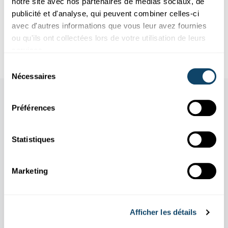
notre site avec nos partenaires de médias sociaux, de
Une technologie spatiale poids plume : au LIST, Naoufal
publicité et d'analyse, qui peuvent combiner celles-ci
Bahlawane développe un revêtement ultra-noir pour l’Agence
avec d'autres informations que vous leur avez fournies
spat...
ou qu'ils ont collectées lors de votre utilisation de leurs
LIST
services.
Sélection
Nécessaires
du
consentement
Aussi dans cette rubrique
Préférences
Statistiques
Marketing
Afficher les détails