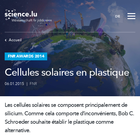
Skip
to
DE
main
content
Accueil
FNR AWARDS 2014
Cellules solaires en plastique
06.01.2015
|
FNR
Les cellules solaires se composent
principalement
de
silicium. Comme cela comporte
d’inconvénients,
Bob C.
Schroeder souhaite établir le plastique comme
alternative.