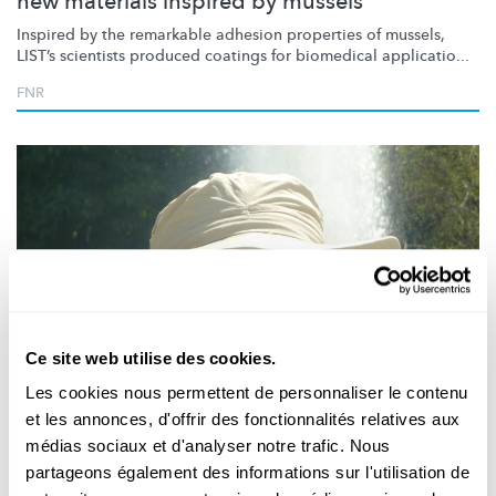
new materials inspired by mussels
Inspired by the remarkable adhesion properties of mussels,
LIST’s scientists produced coatings for biomedical applicatio...
FNR
Ce site web utilise des cookies.
Recherche au Luxembourg
Les cookies nous permettent de personnaliser le contenu
et les annonces, d'offrir des fonctionnalités relatives aux
BLACKCOAT
médias sociaux et d'analyser notre trafic. Nous
Un revêtement plus léger pour la réduction
partageons également des informations sur l'utilisation de
de la lumière parasite dans l’espace