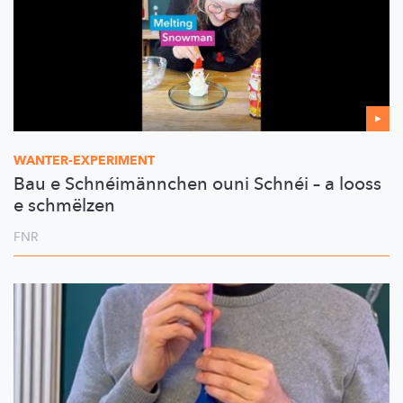
WANTER-EXPERIMENT
Bau e Schnéimännchen ouni Schnéi – a looss
e schmëlzen
FNR