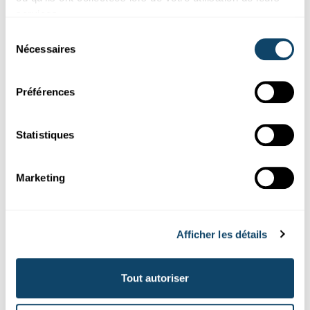
services.
Sélection
Nécessaires
du
consentement
Préférences
Statistiques
Expérimenter
Marketing
WANTER-EXPERIMENT
Bau e Schnéimännchen ouni Schnéi – a looss
e schmëlzen
Afficher les détails
FNR
Tout autoriser