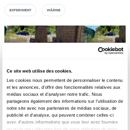
EXPERIMENT
WÄRME
Ce site web utilise des cookies.
Les cookies nous permettent de personnaliser le contenu
et les annonces, d'offrir des fonctionnalités relatives aux
Expérimenter
médias sociaux et d'analyser notre trafic. Nous
partageons également des informations sur l'utilisation de
L'ÉNERGIE DU SOLEIL
notre site avec nos partenaires de médias sociaux, de
Quel ballon éclate le plus vite au soleil ?
publicité et d'analyse, qui peuvent combiner celles-ci
FNR
avec d'autres informations que vous leur avez fournies
ou qu'ils ont collectées lors de votre utilisation de leurs