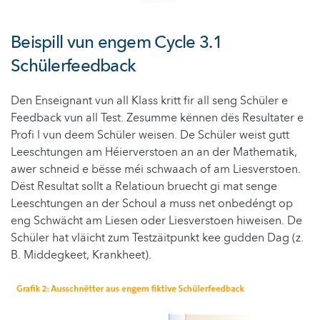
Beispill vun engem Cycle 3.1
Schülerfeedback
Den Enseignant vun all Klass kritt fir all seng Schüler e
Feedback vun all Test. Zesumme kënnen dës Resultater e
Profi l vun deem Schüler weisen. De Schüler weist gutt
Leeschtungen am Héierverstoen an an der Mathematik,
awer schneid e bësse méi schwaach of am Liesverstoen.
Dëst Resultat sollt a Relatioun bruecht gi mat senge
Leeschtungen an der Schoul a muss net onbedéngt op
eng Schwächt am Liesen oder Liesverstoen hiweisen. De
Schüler hat vläicht zum Testzäitpunkt kee gudden Dag (z.
B. Middegkeet, Krankheet).