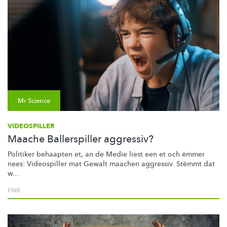
Mr Science
VIDEOSPILLER
Maache Ballerspiller aggressiv?
Politiker behaapten et, an de Medie liest een et och ëmmer
nees: Videospiller mat Gewalt maachen aggressiv. Stëmmt dat
w...
FNR