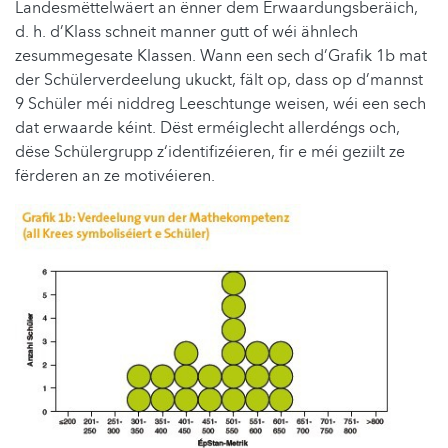
Landesmëttelwäert an ënner dem Erwaardungsberäich,
d. h. d’Klass schneit manner gutt of wéi ähnlech
zesummegesate Klassen. Wann een sech d’Grafik 1b mat
der Schülerverdeelung ukuckt, fält op, dass op d’mannst
9 Schüler méi niddreg Leeschtunge weisen, wéi een sech
dat erwaarde kéint. Dëst erméiglecht allerdéngs och,
dëse Schülergrupp z‘identifizéieren, fir e méi geziilt ze
fërderen an ze motivéieren.