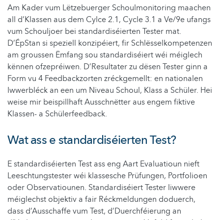
Am Kader vum Lëtzebuerger Schoulmonitoring maachen
all d’Klassen aus dem Cylce 2.1, Cycle 3.1 a Ve/9e ufangs
vum Schouljoer bei standardiséierten Tester mat.
D’ÉpStan si speziell konzipéiert, fir Schlësselkompetenzen
am groussen Ëmfang sou standardiséiert wéi méiglech
kënnen ofzepréiwen. D’Resultater zu dësen Tester ginn a
Form vu 4 Feedbackzorten zréckgemellt: en nationalen
Iwwerbléck an een um Niveau Schoul, Klass a Schüler. Hei
weise mir beispillhaft Ausschnëtter aus engem fiktive
Klassen- a Schülerfeedback.
Wat ass e standardiséierten Test?
E standardiséierten Test ass eng Aart Evaluatioun nieft
Leeschtungstester wéi klassesche Prüfungen, Portfolioen
oder Observatiounen. Standardiséiert Tester liwwere
méiglechst objektiv a fair Réckmeldungen doduerch,
dass d’Ausschaffe vum Test, d’Duerchféierung an