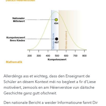
Allerdéngs ass et wichteg, dass den Enseignant de
Schüler an dësem Kontext méi no begleet a fir d’Liese
motivéiert, zemools en am Héierverstoe vun däitsche
Geschichte ganz gutt ofschneit.
Den nationale Bericht a weider Informatioune fannt Dir