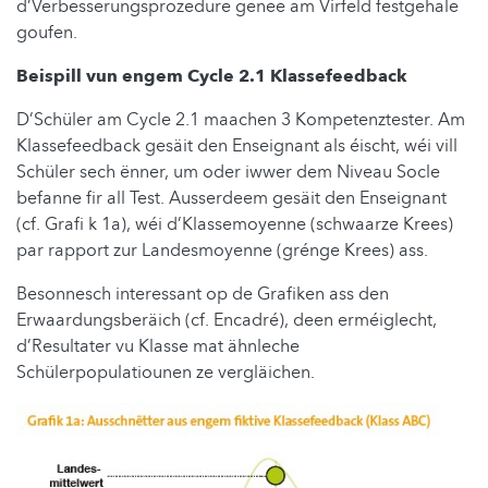
d’Verbesserungsprozedure genee am Virfeld festgehale
goufen.
Beispill vun engem Cycle 2.1 Klassefeedback
D’Schüler am Cycle 2.1 maachen 3 Kompetenztester. Am
Klassefeedback gesäit den Enseignant als éischt, wéi vill
Schüler sech ënner, um oder iwwer dem Niveau Socle
befanne fir all Test. Ausserdeem gesäit den Enseignant
(cf. Grafi k 1a), wéi d’Klassemoyenne (schwaarze Krees)
par rapport zur Landesmoyenne (grénge Krees) ass.
Besonnesch interessant op de Grafiken ass den
Erwaardungsberäich (cf. Encadré), deen erméiglecht,
d’Resultater vu Klasse mat ähnleche
Schülerpopulatiounen ze vergläichen.