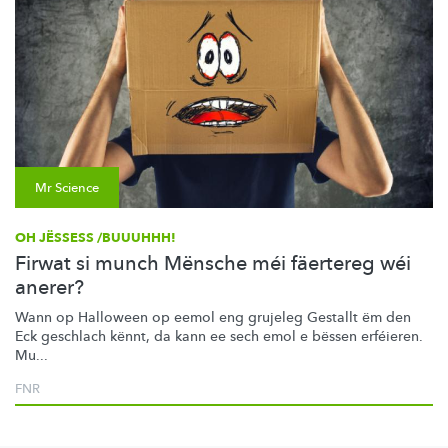
Mr Science
OH JËSSESS /BUUUHHH!
Firwat si munch Mënsche méi fäertereg wéi
anerer?
Wann op Halloween op eemol eng grujeleg Gestallt ëm den
Eck geschlach kënnt, da kann ee sech emol e bëssen erféieren.
Mu...
FNR