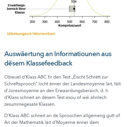
Auswäertung an Informatiounen aus
dësem Klassefeedback
Obwuel d’Klass ABC fir den Test „Éischt Schrëtt zur
Schrëftsprooch“ liicht ënner der Landesmoyenne läit, fält
d’Joresmoyenne an den Erwaardungsberäich, d. h.
d’Klass schneit an dësem Test esou of wéi ähnlech
zesummegesate Klassen.
D’Klass ABC schneit an de Sproochen allgemeng gutt of.
An der Mathematik läit d’Moyenne ënner dem