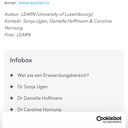
ënner:
www.epstan.lu
Auteur: LEARN (University of Luxembourg)
Kontakt: Sonja Ugen, Danielle Hoffmann & Caroline
Hornung
Foto: LEARN
Infobox
Wat ass een Erwaardungsberäich?
Dr Sonja Ugen
Dr Danielle Hoffmann
Dr Caroline Hornung
Fir weider Informatiounen