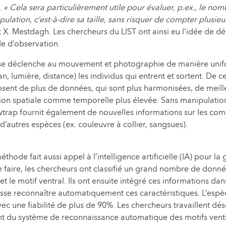
e.
« Cela sera particulièrement utile pour évaluer, p.ex., le nom
ulation, c’est-à-dire sa taille, sans risquer de compter plusie
t X. Mestdagh. Les chercheurs du LIST ont ainsi eu l’idée de 
e d’observation.
se déclenche au mouvement et photographie de manière un
an, lumière, distance) les individus qui entrent et sortent. De ce
sent de plus de données, qui sont plus harmonisées, de meille
ion spatiale comme temporelle plus élevée. Sans manipulation 
trap fournit également de nouvelles informations sur les co
r d’autres espèces (ex. couleuvre à collier, sangsues).
thode fait aussi appel à l’intelligence artificielle (IA) pour la
 faire, les chercheurs ont classifié un grand nombre de donné
 et le motif ventral. Ils ont ensuite intégré ces informations da
isse reconnaître automatiquement ces caractéristiques. L’espèc
ec une fiabilité de plus de 90%. Les chercheurs travaillent dé
t du système de reconnaissance automatique des motifs ventr