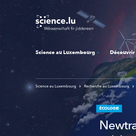
Skip
to
main
content
Science au Luxembourg
Découvrir
Science au Luxembourg
Recherche au Luxembourg
ÉCOLOGIE
Newtra