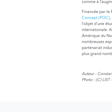
comme à l’augme
Financée par le 
Concept (POC)
,
l’objet d’une ét
internationale. 
Amérique du Nord
nombreuses espè
partenariat indu
plus grand nomb
Auteur : Consta
Photo : (C) LIST