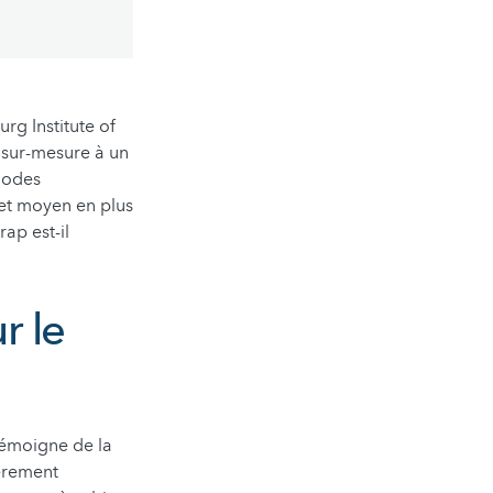
g Institute of
 sur-mesure à un
thodes
 et moyen en plus
rap est-il
r le
témoigne de la
ièrement