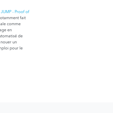
JUMP - Proof of
notamment fait
onale comme
tage en
automatisé de
 nouer un
mploi pour le