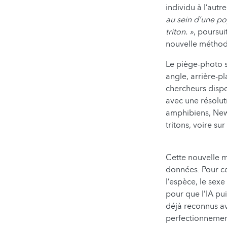
individu à l’autr
au sein d’une pop
triton. »
, poursui
nouvelle méthod
Le piège-photo 
angle, arrière-pl
chercheurs dispo
avec une résolut
amphibiens, New
tritons, voire su
Cette nouvelle mé
données. Pour ce
l’espèce, le sexe
pour que l’IA pu
déjà reconnus av
perfectionnemen