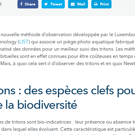
z
Share
Tweet
Mail
Print
 nouvelle méthode d’observation développée par le Luxembour
hnology (
LIST
) qui associe un piège-photo aquatique fabriqué
atisé des données pour un meilleur suivi des tritons. Les mé
bituelles sont en effet connues pour être coûteuses en temps
. Mais, à quoi cela sert-il d’observer des tritons et en quoi Newt
tons : des espèces clefs pou
e la biodiversité
s de tritons sont bio-indicatrices : leur présence ou absence 
 dans lequel elles évoluent. Cette caractéristique est particul