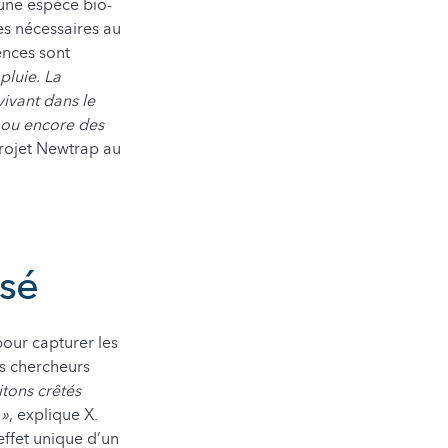
 une espèce bio-
ues nécessaires au
ences sont
pluie. La
vivant dans le
 ou encore des
 projet Newtrap au
isé
pour capturer les
es chercheurs
ritons crêtés
 »
, explique X.
ffet unique d’un