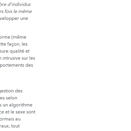
bre d’individus
urs fois le même
développer une
iforme (même
tte façon, les
ure qualité et
intrusive sur les
mportements des
 gestion des
es selon
ns un algorithme
e et le sexe sont
sormais au
aux, tout