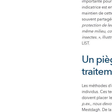
importante pour 
indicatrice est e
maintien de cett
souvent partagé
protection de le
même milieu, com
insectes. »
, illu
LIST.
Un pièg
traite
Les méthodes d’o
individus. Ces t
doivent placer le
p.ex., nous devo
Mestdagh. De la 