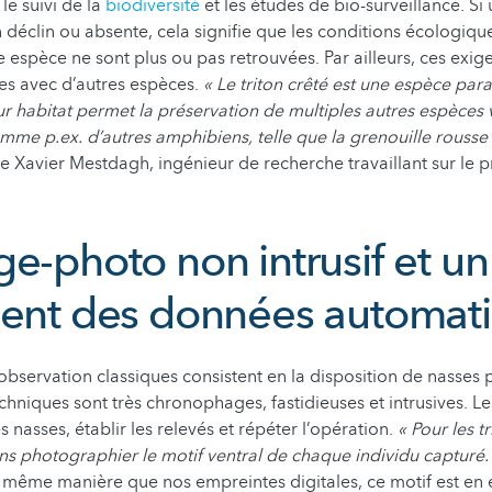
le suivi de la
biodiversité
et les études de bio-surveillance. Si
n déclin ou absente, cela signifie que les conditions écologiq
e espèce ne sont plus ou pas retrouvées. Par ailleurs, ces exig
es avec d’autres espèces.
« Le triton crêté est une espèce para
ur habitat permet la préservation de multiples autres espèces 
me p.ex. d’autres amphibiens, telle que la grenouille rousse
stre Xavier Mestdagh, ingénieur de recherche travaillant sur le
e-photo non intrusif et un
ment des données automat
bservation classiques consistent en la disposition de nasses 
echniques sont très chronophages, fastidieuses et intrusives. L
s nasses, établir les relevés et répéter l’opération.
« Pour les t
ns photographier le motif ventral de chaque individu capturé.
même manière que nos empreintes digitales, ce motif est en e