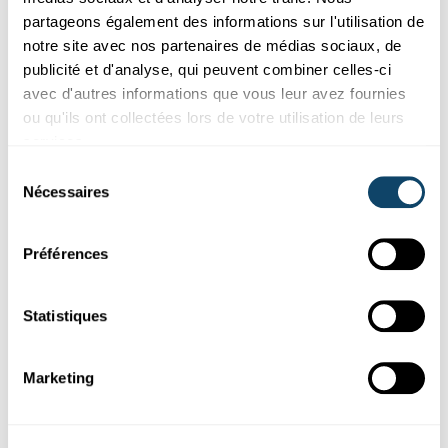
WOMEN'S HEALTH
partageons également des informations sur l'utilisation de
The Gender Health Gap: the big little
notre site avec nos partenaires de médias sociaux, de
difference
publicité et d'analyse, qui peuvent combiner celles-ci
Researchers from the Luxembourg Institute of Health (LIH) have
avec d'autres informations que vous leur avez fournies
investigated gender inequalities in health and healthcare...
ou qu'ils ont collectées lors de votre utilisation de leurs
LIH
services.
Sélection
Nécessaires
du
consentement
Préférences
Statistiques
Marketing
Participez aux études
RECHERCHE PARTICIPANTS ÉTUDE