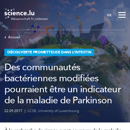
Skip
to
DE
main
content
Accueil
DÉCOUVERTE PROMETTEUSE DANS L’INTESTIN
Des communautés
bactériennes modifiées
pourraient être un indicateur
de la maladie de Parkinson
22.09.2017
|
LCSB
,
University of Luxembourg