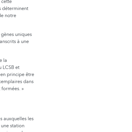
 cette
es déterminent
de notre
e gènes uniques
anscrits à une
e la
u LCSB et
 en principe être
exemplaires dans
t formées. »
es auxquelles les
 une station