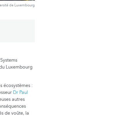
versité de Luxembourg
 Systems
té du Luxembourg
es écosystèmes :
fesseur
Dr Paul
euses autres
 conséquences
és de voûte, la