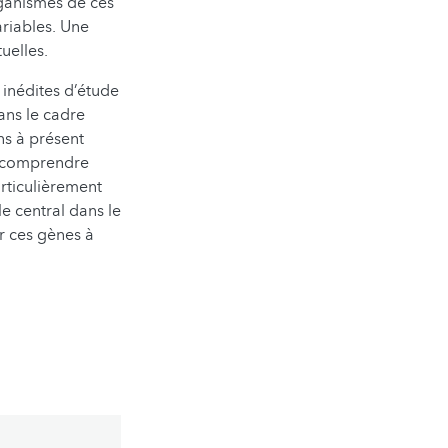
rganismes de ces
riables. Une
uelles.
 inédites d’étude
ans le cadre
ns à présent
e comprendre
rticulièrement
le central dans le
r ces gènes à