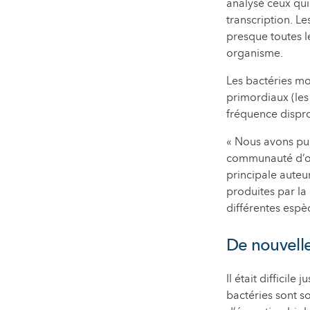
analysé ceux qui
transcription. L
presque toutes l
organisme.
Les bactéries m
primordiaux (les
fréquence dispr
« Nous avons pu 
communauté d’o
principale auteu
produites par la
différentes espè
De nouvell
Il était difficil
bactéries sont s