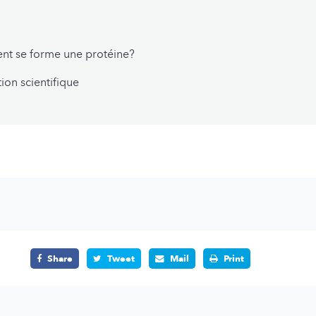
t se forme une protéine?
tion scientifique
Share
Tweet
Mail
Print