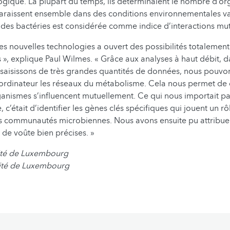
ogique. La plupart du temps, ils déterminaient le nombre d’o
araissent ensemble dans des conditions environnementales va
e des bactéries est considérée comme indice d’interactions mut
s nouvelles technologies a ouvert des possibilités totalement
», explique Paul Wilmes. « Grâce aux analyses à haut débit, d
saisissons de très grandes quantités de données, nous pouvo
r ordinateur les réseaux du métabolisme. Cela nous permet d
nismes s’influencent mutuellement. Ce qui nous importait pa
 c’était d’identifier les gènes clés spécifiques qui jouent un rô
 communautés microbiennes. Nous avons ensuite pu attribue
 de voûte bien précises. »
sité de Luxembourg
ité de Luxembourg