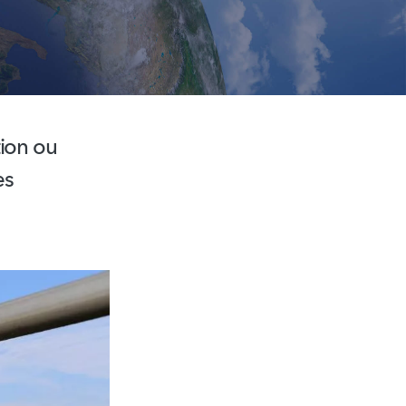
ion
ou
es