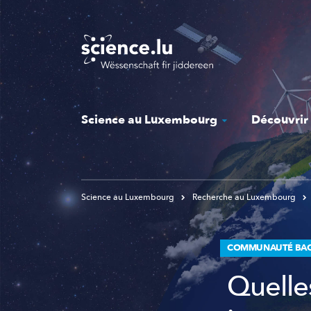
Skip
to
main
content
Science au Luxembourg
Découvrir
Science au Luxembourg
Recherche au Luxembourg
COMMUNAUTÉ BAC
Quelles