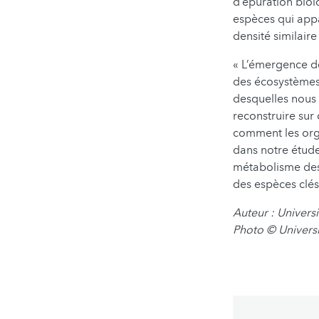
d’épuration biol
espèces qui app
densité similair
« L’émergence de
des écosystèmes 
desquelles nous 
reconstruire su
comment les orga
dans notre étude,
métabolisme des
des espèces clés
Auteur : Univer
Photo © Univers