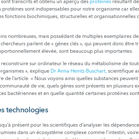
 sont transcrits et obtenu un aperçu des
protéines
résultant de
es protéines sont indispensables pour notre organisme car ell
es fonctions biochimiques, structurelles et organisationnelles 
oins nombreuses, mais possédant de multiples exemplaires d
 chercheurs parlent de « gènes clés », qui peuvent donc être tr
oportionnellement élevée, sont beaucoup plus importantes.
reconstruire sur ordinateur le réseau du métabolisme de tout
rganismes », explique
Dr Anna Heintz-Buschart,
scientifique a
re de l’article. « Nous voyons ainsi quelles substances peuvent
 communauté de vie, quels gènes sont présents en plusieurs 
ces bactériennes et en quelle quantité certaines protéines son
es technologies
e jusqu’à présent pour les scientifiques d’analyser les dépendanc
oumises dans un écosystème complexe comme l’intestin, voire