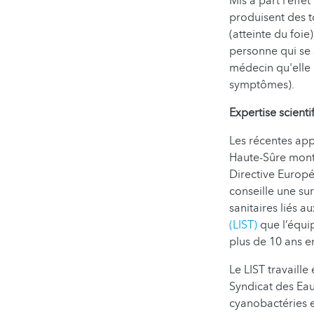
Mis à part l’eff
produisent des 
(atteinte du foi
personne qui se 
médecin qu'elle 
symptômes).
Expertise scient
Les récentes app
Haute-Sûre montr
Directive Europ
conseille une su
sanitaires liés a
(LIST)
que l’équi
plus de 10 ans e
Le LIST travaille
Syndicat des Eau
cyanobactéries e