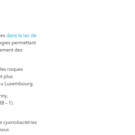
ies
dans le lac de
logies permettant
lement des
les risques
t plus
s au Luxembourg.
nny,
88 – 1).
e cyanobactéries
eaux