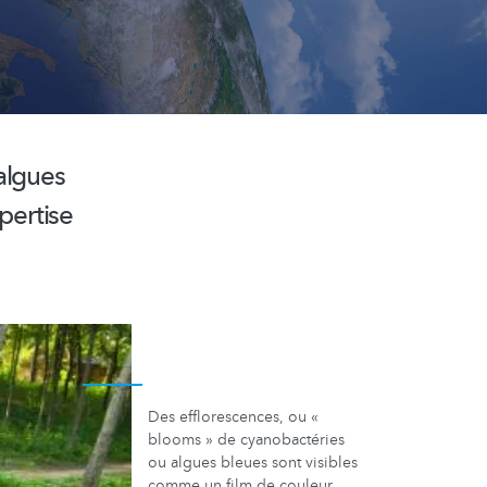
algues
pertise
Des efflorescences, ou «
blooms » de cyanobactéries
ou algues bleues sont visibles
comme un film de couleur