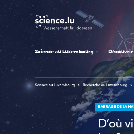
Skip
to
main
content
Science au Luxembourg
Découvrir
Science au Luxembourg
Recherche au Luxembourg
BARRAGE DE LA HA
D’où v