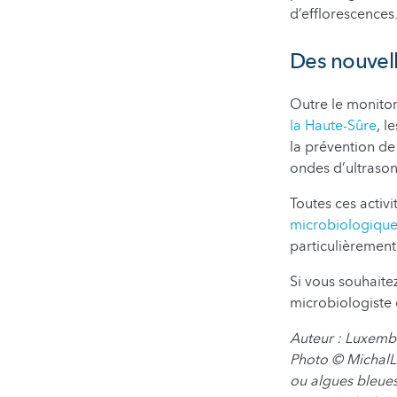
d’efflorescences
Des nouvell
Outre le monitor
la Haute-Sûre
, l
la prévention d
ondes d’ultrason
Toutes ces activi
microbiologique
particulièrement
Si vous souhaite
microbiologiste 
Auteur : Luxembo
Photo
©
Michal
ou algues bleues