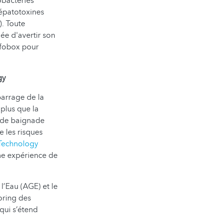
obactéries
épatotoxines
). Toute
ée d'avertir son
nfobox pour
gy
barrage de la
 plus que la
x de baignade
e les risques
 Technology
ne expérience de
 l’Eau (AGE) et le
oring des
qui s’étend