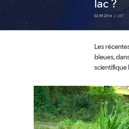
lac ?
02.09.2016
|
LIST
Les récente
bleues, dans
scientifique 