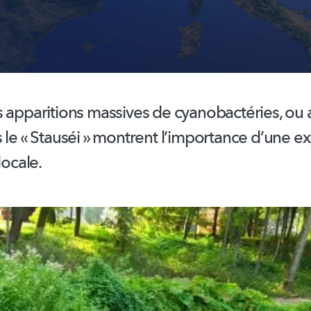
s apparitions massives de
cyanobactéries,
ou 
 le « Stauséi » montrent
l’importance
d’une ex
locale.