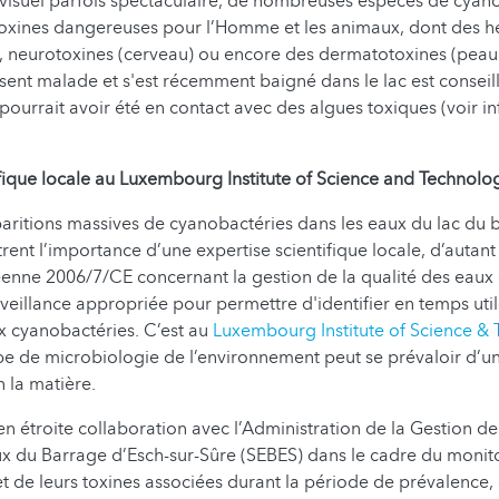
et visuel parfois spectaculaire, de nombreuses espèces de cyan
toxines dangereuses pour l’Homme et les animaux, dont des h
e), neurotoxines (cerveau) ou encore des dermatotoxines (peau
sent malade et s'est récemment baigné dans le lac est conseill
pourrait avoir été en contact avec des algues toxiques (voir i
ifique locale au Luxembourg Institute of Science and Technolo
aritions massives de cyanobactéries dans les eaux du lac du 
ent l’importance d’une expertise scientifique locale, d’autant
éenne 2006/7/CE concernant la gestion de la qualité des eau
rveillance appropriée pour permettre d'identifier en temps util
ux cyanobactéries. C’est au
Luxembourg Institute of Science &
pe de microbiologie de l’environnement peut se prévaloir d’u
n la matière.
 en étroite collaboration avec l’Administration de la Gestion de
x du Barrage d’Esch-sur-Sûre (SEBES) dans le cadre du monit
t de leurs toxines associées durant la période de prévalence, 