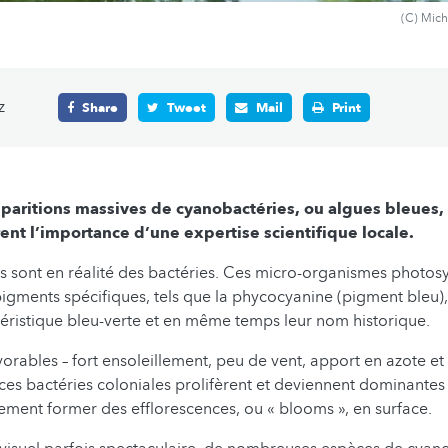
(C) Mic
z
Share
Tweet
Mail
Print
paritions massives de cyanobactéries, ou algues bleues, 
ent l’importance d’une expertise scientifique locale.
s sont en réalité des bactéries. Ces micro-organismes photos
igments spécifiques, tels que la phycocyanine (pigment bleu),
téristique bleu-verte et en même temps leur nom historique.
vorables – fort ensoleillement, peu de vent, apport en azote e
 ces bactéries coloniales prolifèrent et deviennent dominantes
lement former des efflorescences, ou « blooms », en surface.