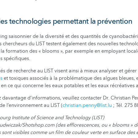
.
es technologies permettant la prévention
ing saisonnier de la diversité et des quantités de cyanobactér
es chercheurs du LIST testent également des nouvelles techno
e la formation des « blooms », par exemple en employant loca
s spécifiques.
tés de recherche au LIST visent ainsi à mieux analyser et gérer 
s
et toxiques associés à la problématique des algues bleues, e
 en ce qui concerne les eaux potables et les eaux récréative
z davantage d’informations, veuillez contacter Dr. Christian Pe
de l’environnement au LIST (
christian.penny@list.lu
; Tél. 275 8
urg Institute of Science and Technology (LIST)
Ludwiczak/Shotshop.com
(des efflorescences, ou
« blooms » d
 sont visibles comme un film de couleur verte en surface des 