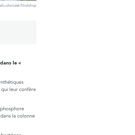
halLudwiczak/Shotshop
dans le «
ynthétiques
 qui leur confère
t phosphore
 dans la colonne