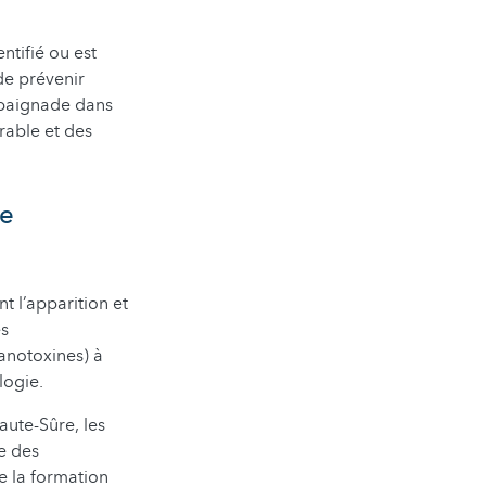
ntifié ou est
de prévenir
a baignade dans
rable et des
de
nt l’apparition et
es
yanotoxines) à
logie.
aute-Sûre, les
ce des
e la formation