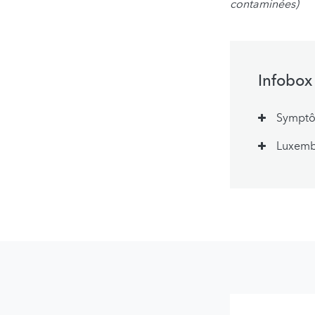
contaminées)
Infobox
Symptôm
Luxembo