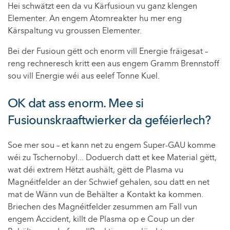
Hei schwätzt een da vu Kärfusioun vu ganz klengen
Elementer. An engem Atomreakter hu mer eng
Kärspaltung vu groussen Elementer.
Bei der Fusioun gëtt och enorm vill Energie fräigesat –
reng rechneresch kritt een aus engem Gramm Brennstoff
sou vill Energie wéi aus eelef Tonne Kuel.
OK dat ass enorm. Mee si
Fusiounskraaftwierker da geféierlech?
Soe mer sou – et kann net zu engem Super-GAU komme
wéi zu Tschernobyl... Doduerch datt et kee Material gëtt,
wat déi extrem Hëtzt aushält, gëtt de Plasma vu
Magnéitfelder an der Schwief gehalen, sou datt en net
mat de Wänn vun de Behälter a Kontakt ka kommen.
Briechen des Magnéitfelder zesummen am Fall vun
engem Accident, killt de Plasma op e Coup un der