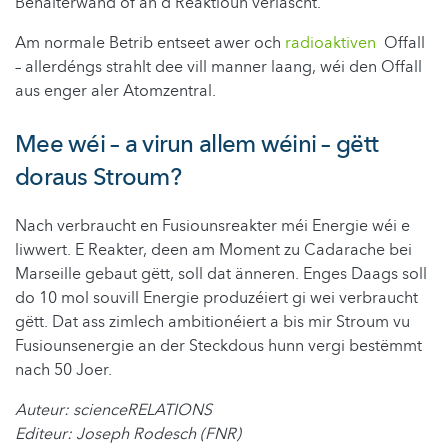
Behälterwand of an d'Reaktioun verläscht.
Am normale Betrib entseet awer och
r
adioaktiv
en
Offall
– allerdéngs strahlt dee vill manner laang, wéi den Offall
aus enger aler Atomzentral.
Mee wéi – a virun allem wéini – gëtt
doraus Stroum?
Nach verbraucht en Fusiounsreakter méi Energie wéi e
liwwert. E Reakter, deen am Moment zu Cadarache bei
Marseille gebaut gëtt, soll dat änneren. Enges Daags soll
do 10 mol souvill Energie produzéiert gi wei verbraucht
gëtt. Dat ass zimlech ambitionéiert a bis mir Stroum vu
Fusiounsenergie an der Steckdous hunn vergi bestëmmt
nach 50 Joer.
Auteur: scienceRELATIONS
Editeur: Joseph Rodesch (FNR)