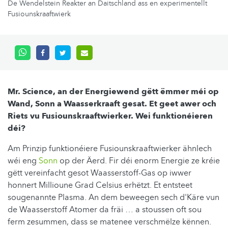
De Wendelstein Reakter an Daitschland ass en experimentellt
Fusiounskraaftwierk
Mr. Science, an der Energiewend gëtt ëmmer méi op
Wand, Sonn a Waasserkraaft gesat. Et geet awer och
Riets vu Fusiounskraaftwierker. Wei funktionéieren
déi?
Am Prinzip funktionéiere Fusiounskraaftwierker ähnlech
wéi eng
Sonn
op der Äerd. Fir déi enorm Energie ze kréie
gëtt vereinfacht gesot Waasserstoff-Gas op iwwer
honnert Millioune Grad Celsius erhëtzt. Et entsteet
sougenannte Plasma. An dem beweegen sech d'Käre vun
de Waasserstoff Atomer da fräi … a stoussen oft sou
ferm zesummen, dass se matenee verschmëlze kënnen.