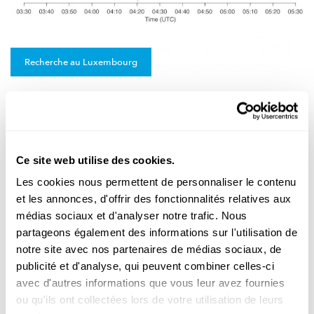
Recherche au Luxembourg
ATOMWAFFENTEST AN NORDKOREA
Seismogramm vu Lëtzebuerg huet
d’Explosioun enregistréiert
Zu Walfer gouf an der Nuecht vun e Samschden op e Sonnden
Ce site web utilise des cookies.
eng
Erschütterung
gemooss. Ma wéi wees een, dass et eng
Explo...
Les cookies nous permettent de personnaliser le contenu
et les annonces, d'offrir des fonctionnalités relatives aux
FNR
médias sociaux et d'analyser notre trafic. Nous
partageons également des informations sur l'utilisation de
notre site avec nos partenaires de médias sociaux, de
publicité et d'analyse, qui peuvent combiner celles-ci
avec d'autres informations que vous leur avez fournies
ou qu'ils ont collectées lors de votre utilisation de leurs