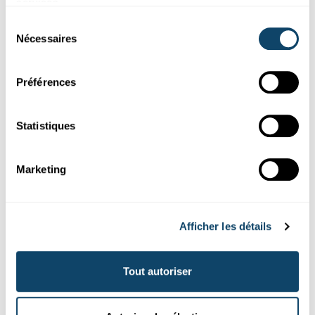
services.
Sélection
Nécessaires
du
consentement
Mr Science
Préférences
ATOMENDLAGER
Eng Verstopp fir 1 Millioun Joer - geet dat
Statistiques
iwwerhaapt?
FNR
Marketing
Afficher les détails
Tout autoriser