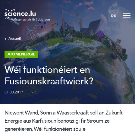
Skip
to
DE
main
content
Accueil
ATOMENERGIE
Wéi funktionéiert en
Fusiounskraaftwierk?
01.03.2017
|
FNR
Niewent Wand, Sonn a Waasserkraaft soll an Zukunft
Energie aus Kärfusioun benotzt gi fir Stroum ze
generéieren. Wéi
funktionéiert
sou e