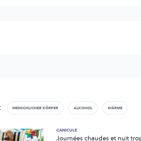
t
MENSCHLICHER KÖRPER
ALKOHOL
WÄRME
CANICULE
Journées chaudes et nuit trop