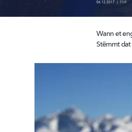
06.12.2017
|
FNR
Wann et eng
Stëmmt dat 