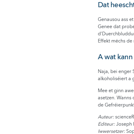
Dat heescht
Genausou ass et
Genee dat probéi
d’Duerchbluddung
Effekt mëchs de 
A wat kann
Naja, bei enger 
alkoholiséiert a
Mee et ginn awer
asetzen. Wanns d
de Gefréierpunkt
Auteur:
science
Editeur:
Joseph 
Iwwersetzer:
Sop