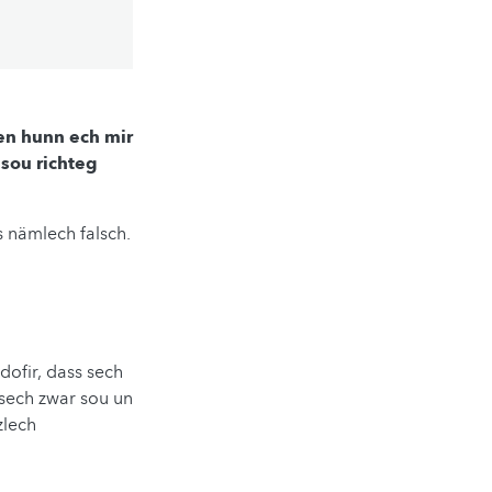
gen hunn ech mir
sou richteg
s nämlech falsch.
ofir, dass sech
lt sech zwar sou un
zlech