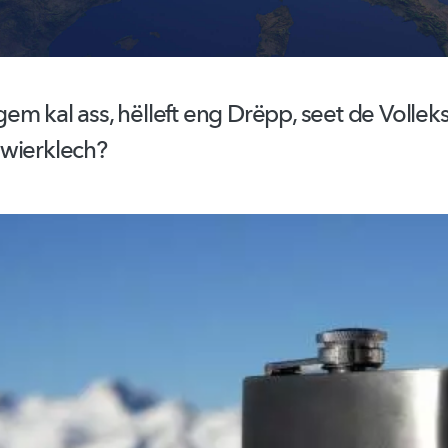
em kal ass, hëlleft eng Drëpp, seet de Volle
wierklech?