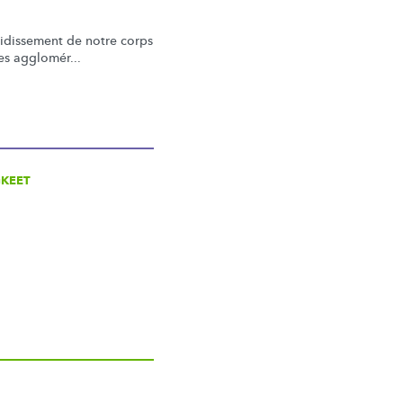
oidissement
de notre corps
les agglomér...
GKEET