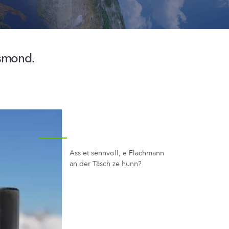
ksmond.
Ass et sënnvoll, e Flachmann
an der Täsch ze hunn?