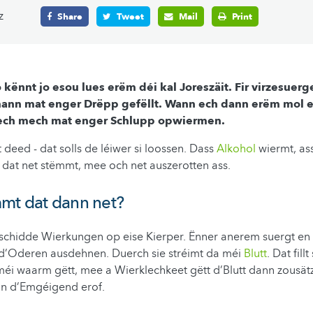
z
Share
Tweet
Mail
Print
o kënnt jo esou lues erëm déi kal Joreszäit. Fir virzesuer
ann mat enger Drëpp gefëllt. Wann ech dann erëm mol e
 ech mech mat enger Schlupp opwiermen.
t deed - dat solls de léiwer si loossen. Dass
Alkohol
wiermt, as
, dat net stëmmt, mee och net auszerotten ass.
mt dat dann net?
schidde Wierkungen op eise Kierper. Ënner anerem suergt en d
 d’Oderen ausdehnen. Duerch sie stréimt da méi
Blutt
. Dat fil
méi waarm gëtt, mee a Wierklechkeet gëtt d’Blutt dann zousät
n d’Emgéigend erof.