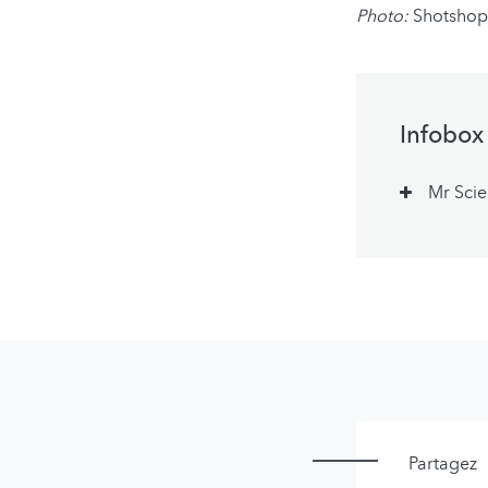
Photo:
Shotshop
Infobox
Mr Scie
Partagez