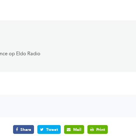
nce op Eldo Radio
Share
Tweet
Mail
Print