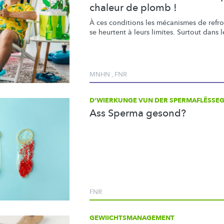
chaleur de plomb !
À ces conditions les mécanismes de
refr
se heurtent à leurs limites. Surtout dans 
MNHN
,
FNR
D'WIERKUNGE VUN DER SPERMAFLËSSE
Ass Sperma gesond?
FNR
GEWIICHTSMANAGEMENT