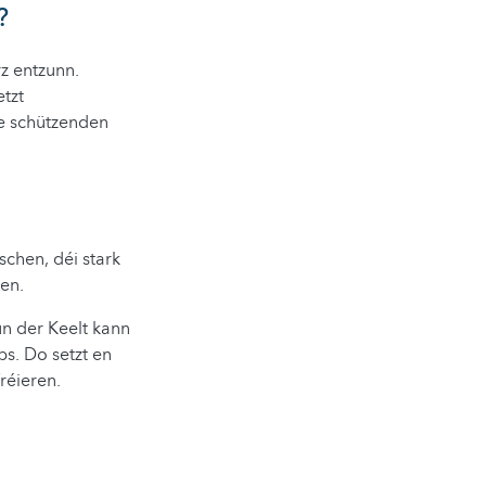
?
z entzunn.
etzt
se schützenden
schen, déi stark
ken.
un der Keelt kann
s. Do setzt en
réieren.