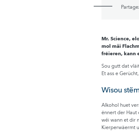
Partage
Mr. Science, el
mol mäi Flachm
fréieren, kann
Sou gutt dat vläi
Et ass e Gerücht
Wisou stëm
Alkohol huet ver
ënnert der Haut
wéi wann et dir 
Kierperwäermt u