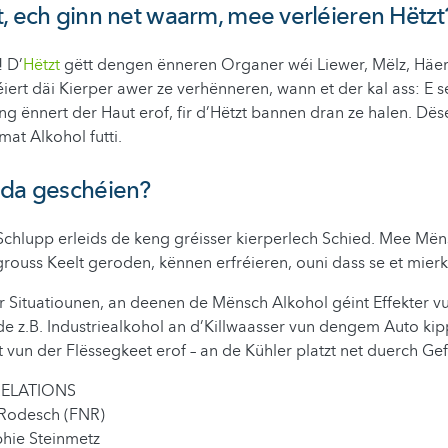
, ech ginn net waarm, mee verléieren Hëtzt
! D’
Hëtzt
gëtt dengen ënneren Organer wéi Liewer, Mëlz, Häer
ert däi Kierper awer ze verhënneren, wann et der kal ass: E s
 ënnert der Haut erof, fir d’Hëtzt bannen dran ze halen. Dë
mat Alkohol futti.
 da geschéien?
Schlupp erleids de keng gréisser kierperlech Schied. Mee Mën
 grouss Keelt geroden, kënnen erfréieren, ouni dass se et mier
 Situatiounen, an deenen de Mënsch Alkohol géint Effekter v
e z.B. Industriealkohol an d’Killwaasser vun dengem Auto kipp
 vun der Flëssegkeet erof – an de Kühler platzt net duerch Gef
RELATIONS
Rodesch (FNR)
hie Steinmetz