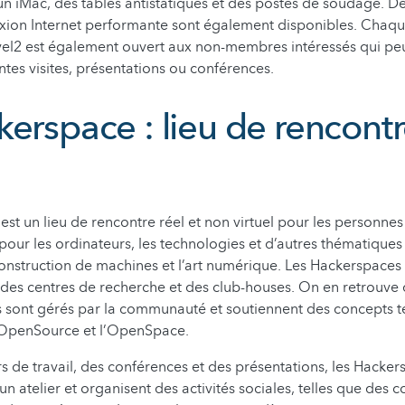
n iMac, des tables antistatiques et des postes de soudage. D
xion Internet performante sont également disponibles. Chaque
el2 est également ouvert aux non-membres intéressés qui peu
entes visites, présentations ou conférences.
kerspace : lieu de rencont
st un lieu de rencontre réel et non virtuel pour les personnes
our les ordinateurs, les technologies et d’autres thématiques l
construction de machines et l’art numérique. Les Hackerspaces so
s, des centres de recherche et des club-houses. On en retrouve 
Ils sont gérés par la communauté et soutiennent des concepts t
’OpenSource et l’OpenSpace.
rs de travail, des conférences et des présentations, les Hacke
n atelier et organisent des activités sociales, telles que des 