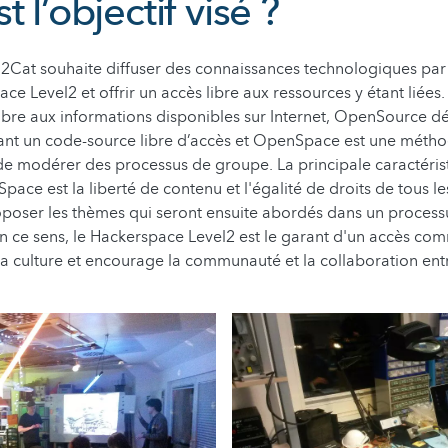
t l’objectif visé ?
n2Cat souhaite diffuser des connaissances technologiques par 
ce Level2 et offrir un accès libre aux ressources y étant liée
libre aux informations disponibles sur Internet, OpenSource dé
dant un code-source libre d’accès et OpenSpace est une méth
 de modérer des processus de groupe. La principale caractéris
ce est la liberté de contenu et l'égalité de droits de tous les
poser les thèmes qui seront ensuite abordés dans un proces
 ce sens, le Hackerspace Level2 est le garant d'un accès co
à la culture et encourage la communauté et la collaboration en