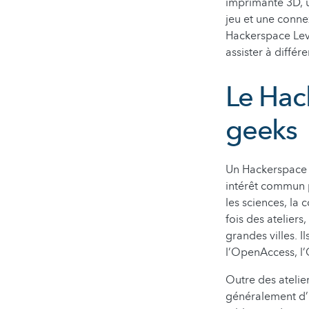
imprimante 3D, u
jeu et une conne
Hackerspace Lev
assister à différ
Le Hac
geeks
Un Hackerspace e
intérêt commun p
les sciences, la 
fois des atelier
grandes villes. 
l’OpenAccess, l
Outre des atelie
généralement d’u