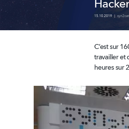
Hacker
15.10.2019
|
syn2cat
C’est sur 16
travailler et
heures sur 