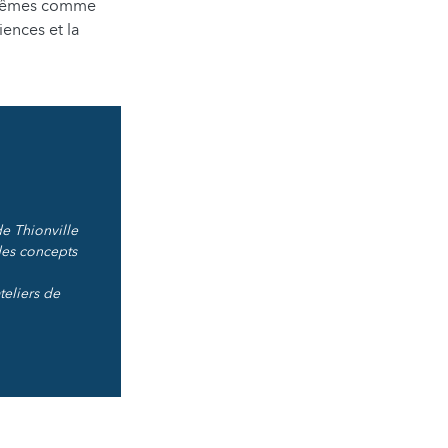
x-mêmes comme
ences et la
e Thionville
des concepts
teliers de