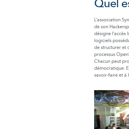
Quel es
L’association Sy
de son Hackerspa
désigne l’accès 
logiciels possé
de structurer et
processus OpenSpa
Chacun peut pro
démocratique. En
savoir-faire et 