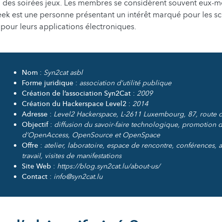
u des soirées jeux. Les membres se considèrent souvent eu
ek est une personne présentant un intérêt marqué pour les sci
e pour leurs applications électroniques.
Nom
:
Syn2cat asbl
Forme juridique
:
association d’utilité publique
Création de l’association Syn2Cat
:
2009
Création du Hackerspace Level2
:
2014
Adresse
:
Level2 Hackerspace, L-2611 Luxembourg, 87, route d
Objectif
:
diffusion du savoir-faire technologique, promotion 
d’OpenAccess, OpenSource et OpenSpace
Offre
:
atelier, laboratoire, espace de rencontre, conférences, a
travail, visites de manifestations
Site Web
:
https://blog.syn2cat.lu/about-us/
Contact
:
info@syn2cat.lu