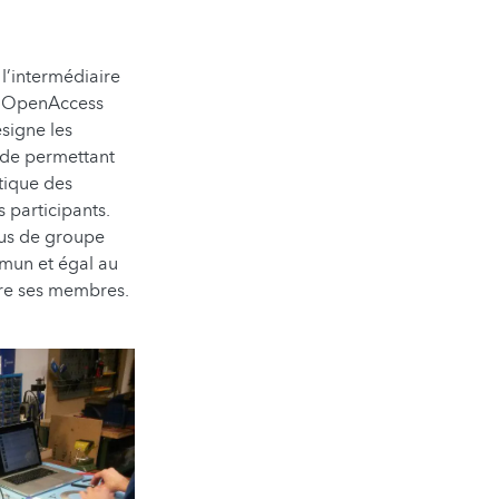
l’intermédiaire
s. OpenAccess
signe les
ode permettant
tique des
 participants.
sus de groupe
mmun et égal au
tre ses membres.