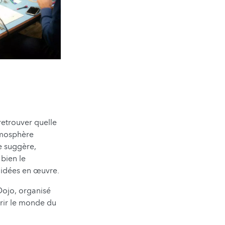
retrouver quelle
atmosphère
e suggère,
 bien le
 idées en œuvre.
Dojo, organisé
rir le monde du