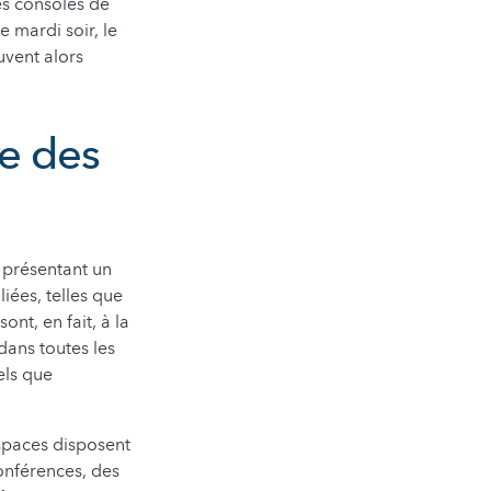
es consoles de
 mardi soir, le
vent alors
re des
 présentant un
iées, telles que
nt, en fait, à la
dans toutes les
els que
rspaces disposent
conférences, des