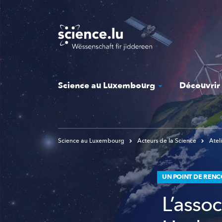
Skip
to
main
content
Science au Luxembourg
Découvrir
Science au Luxembourg
Acteurs de la Science
Ateli
UN POINT DE RENC
L’assoc