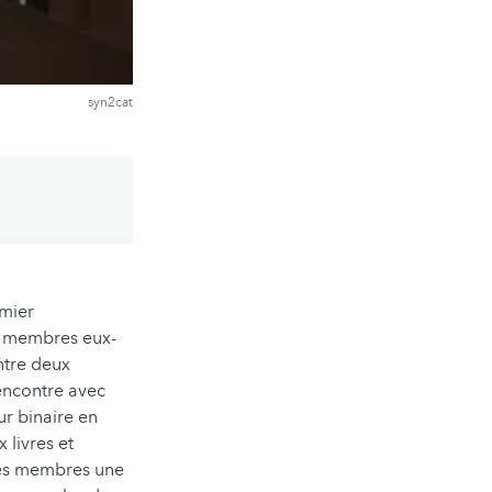
syn2cat
emier
s membres eux-
ntre deux
encontre avec
ur binaire en
 livres et
des membres une