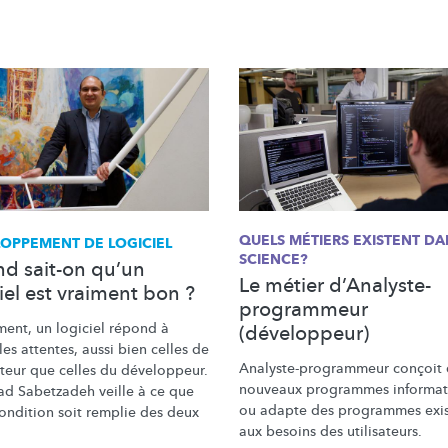
QUELS MÉTIERS EXISTENT DA
LOPPEMENT
DE LOGICIEL
SCIENCE?
d sait-on qu’un
Le métier d’Analyste-
iel est vraiment bon ?
programmeur
ment, un logiciel répond à
(développeur)
les attentes, aussi bien celles de
Analyste-programmeur
conçoit 
ateur
que celles du développeur.
nouveaux programmes
informat
d Sabetzadeh veille à ce que
ou adapte des programmes exis
condition soit remplie des deux
aux besoins des
utilisateurs.