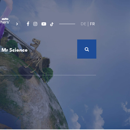
DE
FR
Mr Science