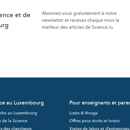
Abonnez-vous gratuitement à notre
ence et de
newsletter et recevez chaque mois le
urg
meilleur des articles de Science.lu
nce au Luxembourg
Pour enseignants et pare
che au Luxembourg
Lizzie & Nouga
s de la Science
Offres pour école et loisirs
ts des chercheurs
Visites de labos et d’entreprises