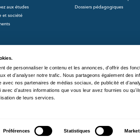
pez aux études
Dossiers pédagogiques
 et société
ments
okies.
t de personnaliser le contenu et les annonces, d'offrir des fonct
ux et d'analyser notre trafic. Nous partageons également des in
site avec nos partenaires de médias sociaux, de publicité et d'anal
created and managed by
À PROPOS DE S
 avec d'autres informations que vous leur avez fournies ou qu'il
L'ÉQUIPE DE SC
lisation de leurs services.
CONTACT
Préférences
Statistiques
Market