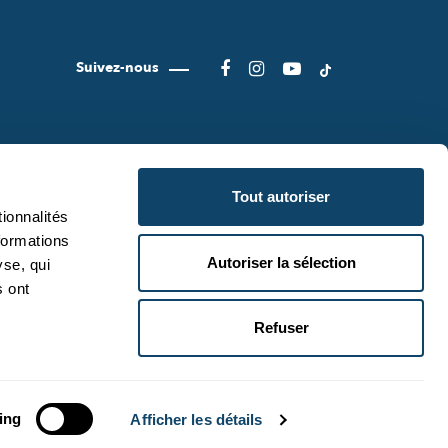
Suivez-nous
Tout autoriser
ionnalités
formations
Autoriser la sélection
yse, qui
CIENCE.LU
CONDITIONS D'UTILISATION
s ont
IENCE.LU
POLITIQUE DE CONFIDENTIALITÉ
Refuser
POLITIQUE COOKIES
RETOUR EN HAUT
ing
Afficher les détails