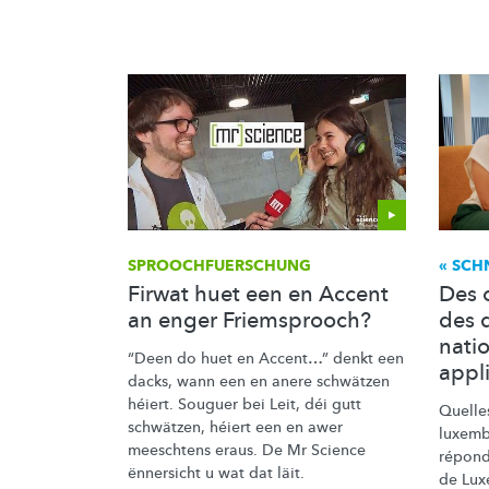
SPROOCHFUERSCHUNG
« SCH
Firwat huet een en Accent
Des 
an enger Friemsprooch?
des 
nati
“Deen do huet en Accent…” denkt een
appl
dacks, wann een en anere schwätzen
héiert. Souguer bei Leit, déi gutt
Quelles
schwätzen, héiert een en awer
luxemb
meeschtens eraus. De Mr Science
répond
ënnersicht u wat dat läit.
de Lux