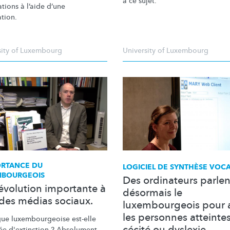
à ce sujet.
tions à l’aide d’une
ation.
sity of Luxembourg
University of Luxembourg
ORTANCE
DU
LOGICIEL DE SYNTHÈSE VOC
MBOURGEOIS
Des ordinateurs parlen
évolution importante à
désormais le
 des médias sociaux.
luxembourgeois pour 
les personnes atteinte
gue
luxembourgeoise
est-elle
cécité ou dyslexie
e d'extinction ? Absolument