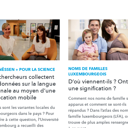
NOMS DE FAMILLES
NËSSEN » POUR LA SCIENCE
LUXEMBOURGEOIS
chercheurs collectent
D’où viennent-ils ? Ont-
données sur la langue
une signification ?
onale au moyen d’une
ication mobile
Comment nos noms de famille so
apparus et comment se sont-ils
 sont les variantes locales du
répandus ? Dans l’atlas des no
ourgeois
dans le pays ? Pour
famille
luxembourgeois
(LFA), o
re à cette question,
l’Université
trouve de plus amples
renseign
embourg a recueilli des