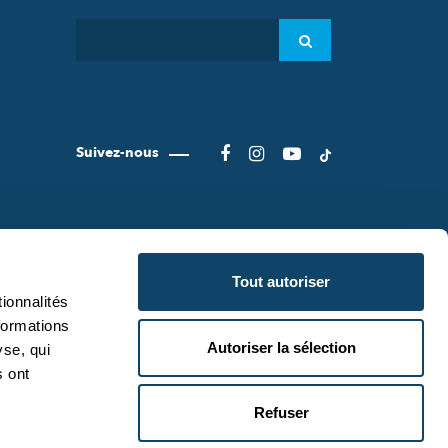
Suivez-nous
Tout autoriser
ionnalités
formations
Autoriser la sélection
yse, qui
CIENCE.LU
CONDITIONS D'UTILISATION
s ont
IENCE.LU
POLITIQUE DE CONFIDENTIALITÉ
Refuser
POLITIQUE COOKIES