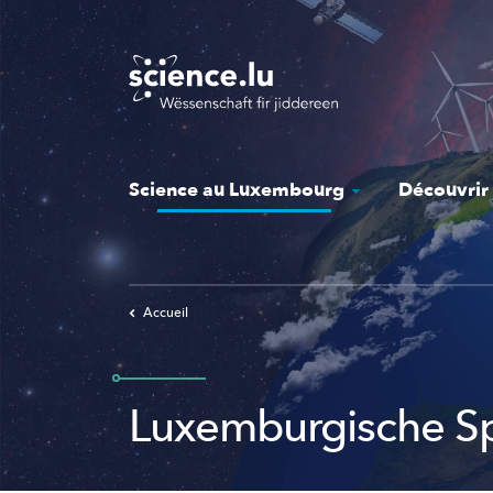
Skip
to
main
content
Science au Luxembourg
Découvrir
Accueil
Luxemburgische S