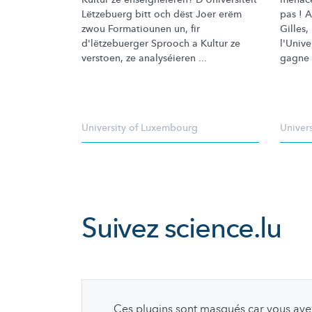
Lëtzebuerg bitt och dëst Joer erëm
pas ! A
zwou Formatiounen un, fir
Gilles,
d'lëtzebuerger
Sprooch a Kultur ze
l'Univ
verstoen, ze analyséieren ...
gagne 
University of Luxembourg
Univer
Suivez
science.lu
Ces plugins sont masqués car vous avez 