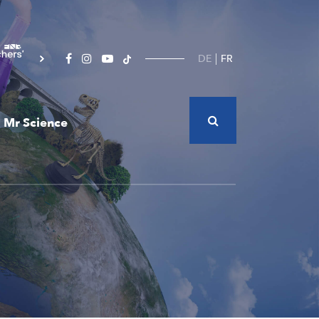
DE
FR
Mr Science