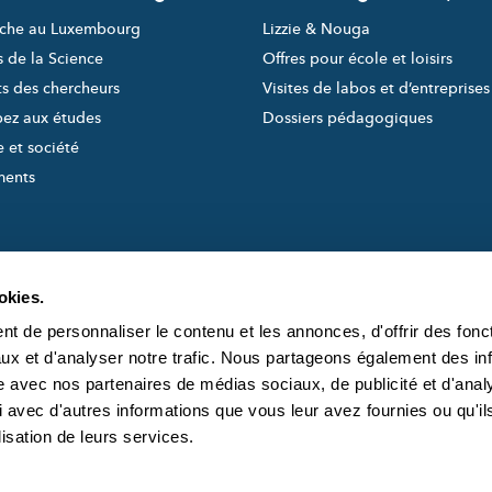
che au Luxembourg
Lizzie & Nouga
s de la Science
Offres pour école et loisirs
ts des chercheurs
Visites de labos et d’entreprises
pez aux études
Dossiers pédagogiques
 et société
ments
okies.
t de personnaliser le contenu et les annonces, d'offrir des fonct
ux et d'analyser notre trafic. Nous partageons également des in
site avec nos partenaires de médias sociaux, de publicité et d'anal
created and managed by
À PROPOS DE S
 avec d'autres informations que vous leur avez fournies ou qu'il
L'ÉQUIPE DE SC
lisation de leurs services.
CONTACT