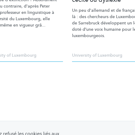
u contraire, d'après Peter
Un peu d'allemand et de français
 professeur en linguistique à
là : des chercheurs de Luxembo
ersité du Luxembourg, elle
de Sarrebruck développent un l
même en vigueur grâ...
doté d’une voix humaine pour l
luxembourgeois.
sity of Luxembourg
University of Luxembourg
refusé les cookies liés aux