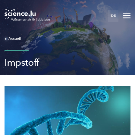
Skip
to
DE
main
content
Accueil
Impstoff