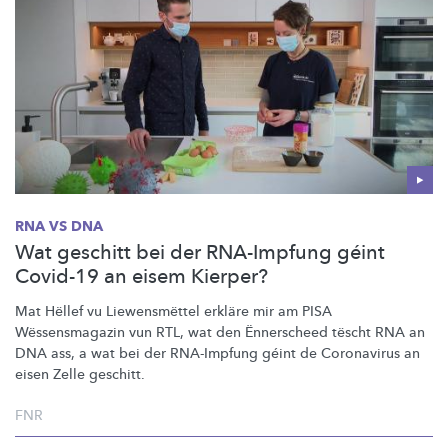
RNA VS DNA
Wat geschitt bei der RNA-Impfung géint
Covid-19 an eisem Kierper?
Mat Hëllef vu
Liewensmëttel
erkläre mir am PISA
Wëssensmagazin
vun RTL, wat den Ënnerscheed tëscht RNA an
DNA ass, a wat bei der RNA-Impfung géint de Coronavirus an
eisen Zelle geschitt.
FNR