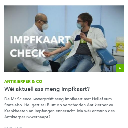
ANTIKIERPER & CO
Wéi aktuell ass meng Impfkaart?
De Mr Science iwwerpréift seng Impfkaart mat Hëllef vum
Statslabo. Hei gëtt säi Blutt op verschidden Antikierper vu
Krankheeten an Impfungen ënnersicht. Ma wéi entstinn dës
Antikierper iwwerhaapt?