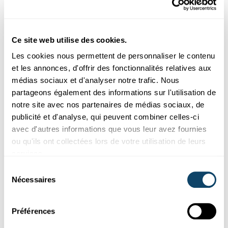
FNR
Ce site web utilise des cookies.
Les cookies nous permettent de personnaliser le contenu
et les annonces, d'offrir des fonctionnalités relatives aux
médias sociaux et d'analyser notre trafic. Nous
partageons également des informations sur l'utilisation de
notre site avec nos partenaires de médias sociaux, de
publicité et d'analyse, qui peuvent combiner celles-ci
avec d'autres informations que vous leur avez fournies
ou qu'ils ont collectées lors de votre utilisation de leurs
services.
Sélection
Nécessaires
du
LICHT AM ENDE DES TUNNELS?
So steht es um einen Impfstoff gegen SARS-
consentement
CoV-2
Préférences
Auf dem Weg hin zur Normalität, werden Impfstoffe eine