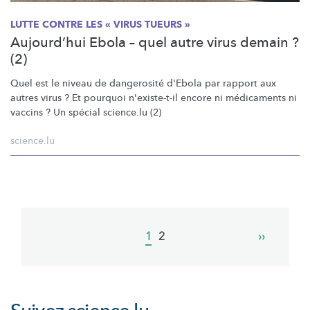
LUTTE CONTRE LES « VIRUS TUEURS »
Aujourd’hui Ebola – quel autre virus demain ?
(2)
Quel est le niveau de dangerosité d'Ebola par rapport aux
autres virus ? Et pourquoi n'existe-t-il encore ni médicaments ni
vaccins ? Un spécial science.lu (2)
science.lu
Pagination
Current
1
Page
2
Next
››
page
page