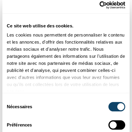
dans les laboratoires et entreprises avec des exemples
très concrets.
Ce site web utilise des cookies.
Les camps de vacances permettent un
Les cookies nous permettent de personnaliser le contenu
échange intensif
et les annonces, d'offrir des fonctionnalités relatives aux
Dans les Science Camps, les jeunes passent un peu moins
médias sociaux et d'analyser notre trafic. Nous
d’une semaine en groupe pour discuter de questions
partageons également des informations sur l'utilisation de
scientifiques et techniques. Les ateliers individuels sont
notre site avec nos partenaires de médias sociaux, de
complétés par des activités en plein air. Ainsi, les jeunes
publicité et d'analyse, qui peuvent combiner celles-ci
se penchent sur des questions scientifiques dans leur
avec d'autres informations que vous leur avez fournies
environnement direct et peuvent ainsi faire l’expérience
ou qu'ils ont collectées lors de votre utilisation de leurs
et mieux comprendre des questions telles que la
services.
biodiversité. Les randonnées en trekking et en VTT
Sélection
associent la curiosité scientifique et la performance
Nécessaires
du
physique. Des nuitées dans une réserve naturelle,
consentement
l’analyse des strates géologiques et l’analyse des masses
d’eau sont au programme.
Préférences