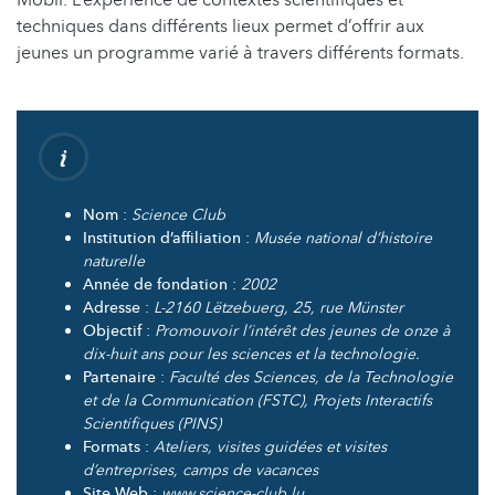
techniques dans différents lieux permet d’offrir aux
jeunes un programme varié à travers différents formats.
Nom
:
Science Club
Institution d’affiliation
:
Musée national d’histoire
naturelle
Année de fondation
:
2002
Adresse
:
L-2160 Lëtzebuerg, 25, rue Münster
Objectif
:
Promouvoir l’intérêt des jeunes de onze à
dix-huit ans pour les sciences et la technologie.
Partenaire
:
Faculté des Sciences, de la Technologie
et de la Communication (FSTC), Projets Interactifs
Scientifiques (PINS)
Formats
:
Ateliers, visites guidées et visites
d’entreprises, camps de vacances
Site Web
:
www.science-club.lu