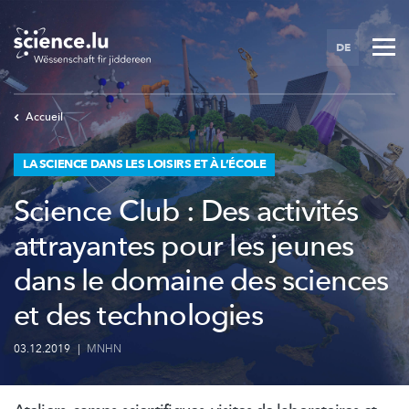
Skip
to
DE
main
content
Accueil
LA SCIENCE DANS LES LOISIRS ET À L’ÉCOLE
Science Club : Des activités
attrayantes pour les jeunes
dans le domaine des sciences
et des technologies
03.12.2019
|
MNHN