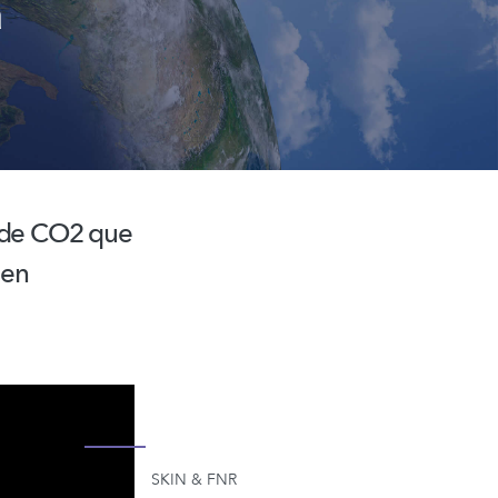
a
 de CO2 que
 en
SKIN & FNR