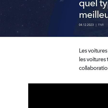
quel t
meille
04.12.2023
|
FNR
Les voitures
les voitures
collaborati