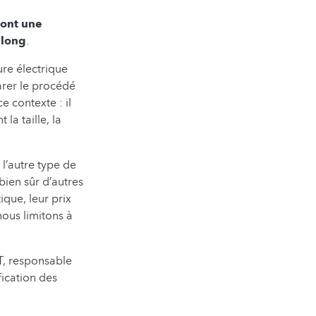
 ont une
 long
.
ure électrique
arer le procédé
ce contexte : il
la taille, la
 l’autre type de
bien sûr d’autres
ique, leur prix
nous limitons à
T, responsable
fication des