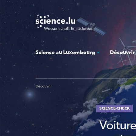
Skip
to
main
content
Science au Luxembourg
Découvrir
Découvrir
SCIENCE-CHECK
Voiture