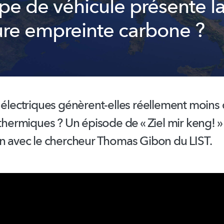
ype de véhicule présente l
ure empreinte carbone ?
 électriques
génèrent-elles
réellement moins
 thermiques ? Un épisode de « Ziel mir keng! »
on avec le chercheur Thomas Gibon du LIST.