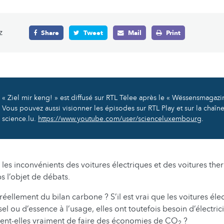
z
Share
Tweet
Mail
Print
« Ziel mir keng! » est diffusé sur RTL Tëlee après le « Wëssensmagazin
Vous pouvez aussi visionner les épisodes sur RTL Play et sur la chaî
science.lu.
https://www.youtube.com/user/scienceluxembourg
.
 les inconvénients des voitures électriques et des voitures the
 l’objet de débats.
 réellement du bilan carbone ? S’il est vrai que les voitures él
el ou d’essence à l’usage, elles ont toutefois besoin d’électric
tent-elles vraiment de faire des économies de CO
?
2