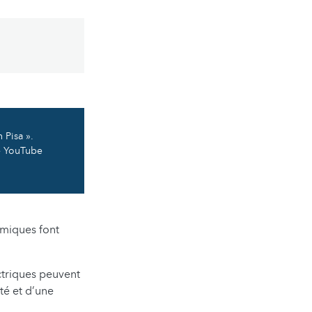
 Pisa ».
ne YouTube
rmiques font
ectriques peuvent
ité et d’une