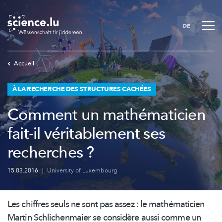
Skip
to
DE
main
content
Accueil
À LA RECHERCHE DES STRUCTURES CACHÉES
Comment un mathématicien
fait-il véritablement ses
recherches ?
15.03.2016
|
University of Luxembourg
Les chiffres seuls ne sont pas assez : le
mathématicien
Martin
Schlichenmaier
se considère aussi comme un