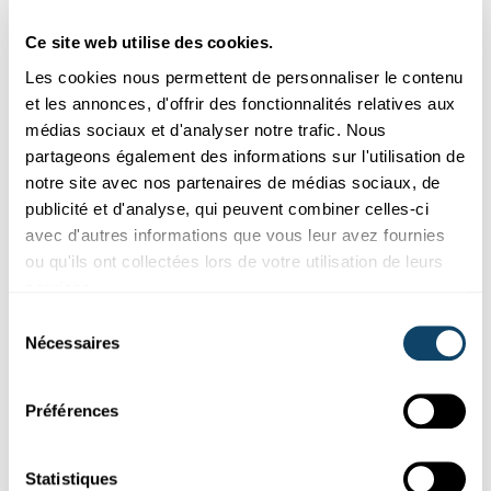
FNR
Ce site web utilise des cookies.
Les cookies nous permettent de personnaliser le contenu
et les annonces, d'offrir des fonctionnalités relatives aux
médias sociaux et d'analyser notre trafic. Nous
partageons également des informations sur l'utilisation de
notre site avec nos partenaires de médias sociaux, de
publicité et d'analyse, qui peuvent combiner celles-ci
avec d'autres informations que vous leur avez fournies
ou qu'ils ont collectées lors de votre utilisation de leurs
services.
Recherche au Luxembourg
Sélection
Nécessaires
du
SANTÉ
consentement
Quel est l’effet de la séparation des parents
sur le poids de l’enfant ?
Préférences
Des chercheurs du Luxembourg et de Londres ont observé que
l’indice de masse corporelle (IMC) des enfants de parents sép...
Statistiques