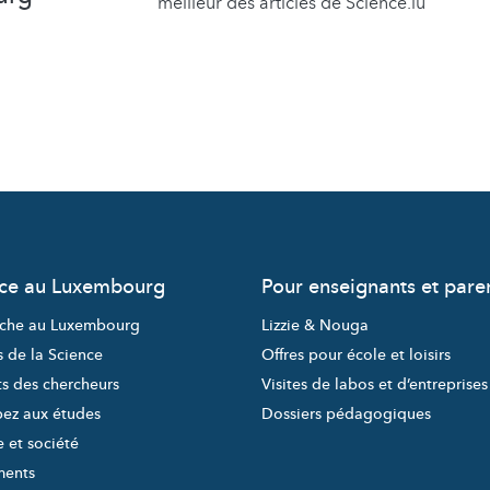
meilleur des articles de Science.lu
nce au Luxembourg
Pour enseignants et pare
che au Luxembourg
Lizzie & Nouga
s de la Science
Offres pour école et loisirs
ts des chercheurs
Visites de labos et d’entreprises
pez aux études
Dossiers pédagogiques
 et société
ments