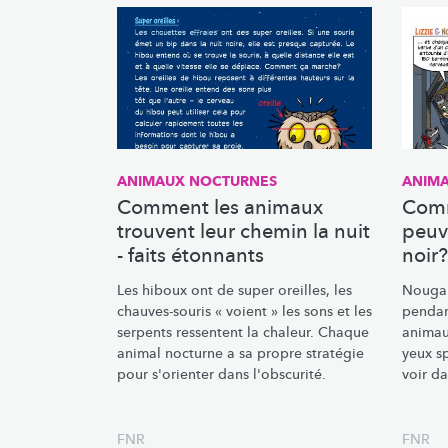
ANIMAUX NOCTURNES
ANIM
Comment les animaux
Comm
trouvent leur chemin la nuit
peuve
- faits étonnants
noir?
Les hiboux ont de super oreilles, les
Nouga e
chauves-souris
« voient » les sons et les
pendan
serpents ressentent la chaleur. Chaque
animau
animal nocturne a sa propre stratégie
yeux s
pour s'orienter dans l'obscurité.
voir da
FNR
FNR