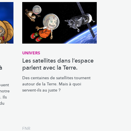
UNIVERS
Les satellites dans l’espace
à
parlent avec la Terre.
Des centaines de satellites tournent
autour de la Terre. Mais à quoi
ouent
servent-ils au juste ?
 notre
.
Ils
 du
FNR