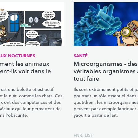
AUX NOCTURNES
SANTÉ
ent les animaux
Microorganismes - des
nt-ils voir dans le
véritables organismes 
tout faire
st une belette et est actif
Ils sont extrêmement petits et j
t la nuit, comme les chats. Ces
pourtant un rôle essentiel dans
x ont des compétences et des
quotidien : les
microorganismes
péciaux qui leur permettent de
peuvent par exemple fabriquer
ns l'obscurité.
yaourt à partir de lait.
FNR
,
LIST