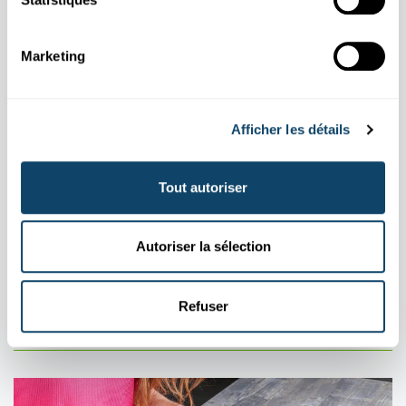
Marketing
Afficher les détails
Tout autoriser
Autoriser la sélection
MOBIL
KOMMUNIKATIOUN
Firwat muss een am Fliger de Flugmodus um
Handy umaachen?
Refuser
FNR