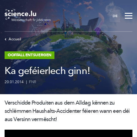
Skip
to
DE
main
content
Accueil
OOFFALL ENTSUERGEN
Ka geféierlech ginn!
20.01.2014
|
FNR
Verschidde Produiten aus dem Alldag kënnen zu
schlëmmen
Haushalts-Accidenter
féieren wann een déi
aus Versinn vermëscht!