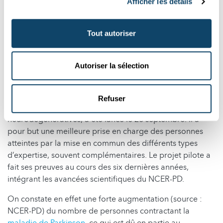
charge des maladies
Afficher les détails
neurodégénératives
Tout autoriser
Université du Luxembourg
Maladies neurodégénératives / Santé / Société
Autoriser la sélection
« ParkinsonNet Luxembourg », un réseau de compétence
national (comprenant des neurologues, infirmiers,
Refuser
kinésithérapeutes, ergothérapeutes…) sur les maladies
neurodégénératives, a été lancé le 26 septembre. Il a
pour but une meilleure prise en charge des personnes
atteintes par la mise en commun des différents types
d’expertise, souvent complémentaires. Le projet pilote a
fait ses preuves au cours des six dernières années,
intégrant les avancées scientifiques du NCER-PD.
On constate en effet une forte augmentation (source :
NCER-PD) du nombre de personnes contractant la
maladie de Parkinson
, ce qui est dû en partie au