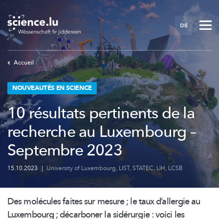
Skip
to
DE
main
content
Accueil
NOUVEAUTÉS EN SCIENCE
10 résultats pertinents de la
recherche au Luxembourg –
Septembre 2023
15.10.2023
|
University of Luxembourg
,
LIST
,
STATEC
,
LIH
,
LCSB
Des molécules faites sur mesure ; le taux d’allergie au
Luxembourg ; décarboner la sidérurgie : voici les