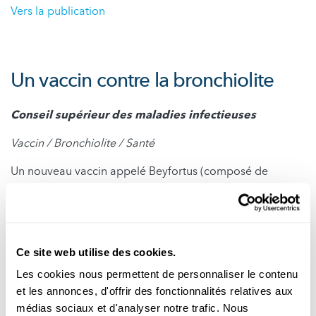
Vers la publication
Un vaccin contre la bronchiolite
Conseil supérieur des maladies infectieuses
Vaccin / Bronchiolite / Santé
Un nouveau vaccin appelé Beyfortus (composé de
l’anticorps monoclonal Nirsevimab) est désormais
disponible contre le virus respiratoire syncitial VRS,
responsable de la bronchiolite et des pneumonies du
nouveau-né. Dans une publication récente, le Conseil
Ce site web utilise des cookies.
Supérieur des Maladies Infectieuses du Luxembourg
appelle à l’immunisation passive des enfants à risque dès
Les cookies nous permettent de personnaliser le contenu
cet hiver. Une seule injection intramusculaire en automne
et les annonces, d'offrir des fonctionnalités relatives aux
couvre toute la saison.
médias sociaux et d'analyser notre trafic. Nous