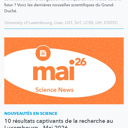
futur ? Voici les dernières nouvelles scientifiques du Grand-
Duché.
University of Luxembourg
,
Liser
,
LIST
,
SnT
,
LCSB
,
LIH
,
STATEC
NOUVEAUTÉS EN SCIENCE
10 résultats captivants de la recherche au
Luxembourg – Mai 2026