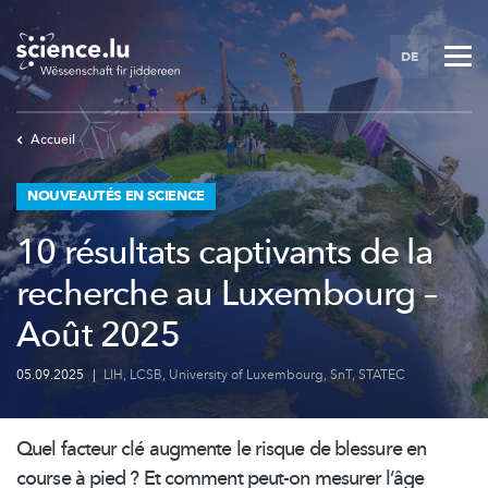
Skip
to
DE
main
content
Accueil
NOUVEAUTÉS EN SCIENCE
10 résultats captivants de la
recherche au Luxembourg –
Août 2025
05.09.2025
|
LIH
,
LCSB
,
University of Luxembourg
,
SnT
,
STATEC
Quel facteur clé augmente le risque de blessure en
course à pied ? Et comment peut-on mesurer l’âge