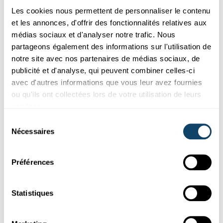
des compétences en codage et une expertise pratique.
Les cookies nous permettent de personnaliser le contenu
et les annonces, d'offrir des fonctionnalités relatives aux
Cette plateforme permet aux étudiants d’apprendre le
médias sociaux et d'analyser notre trafic. Nous
langage ROS2 à travers des scénarios ludiques et
partageons également des informations sur l'utilisation de
immersifs. Les joueurs progressent à travers différents
notre site avec nos partenaires de médias sociaux, de
niveaux où ils doivent appliquer les commandes ROS2
publicité et d'analyse, qui peuvent combiner celles-ci
pour résoudre des tâches. À la fin du programme, ils sont
avec d'autres informations que vous leur avez fournies
capables de coder des commandes simples pour un
ou qu'ils ont collectées lors de votre utilisation de leurs
robot ROS2.
services.
Vers le communiqué de presse
Sélection
Nécessaires
du
consentement
Préférences
Nouveau rapport statistique : Les
communes du Luxembourg en
Statistiques
chiffres