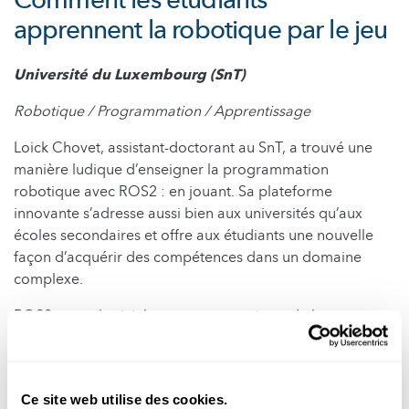
apprennent la robotique par le jeu
Université du Luxembourg (SnT)
Robotique / Programmation / Apprentissage
Loick Chovet, assistant-doctorant au SnT, a trouvé une
manière ludique d’enseigner la programmation
robotique avec ROS2 : en jouant. Sa plateforme
innovante s’adresse aussi bien aux universités qu’aux
écoles secondaires et offre aux étudiants une nouvelle
façon d’acquérir des compétences dans un domaine
complexe.
ROS2 est un logiciel open source qui sert de base aux
systèmes autonomes. Il aide les robots à communiquer, à
partager des données et à effectuer des tâches
ensemble. Mais pour les étudiants, apprendre ROS2 à
Ce site web utilise des cookies.
partir de zéro peut sembler rébarbatif. Cela nécessite