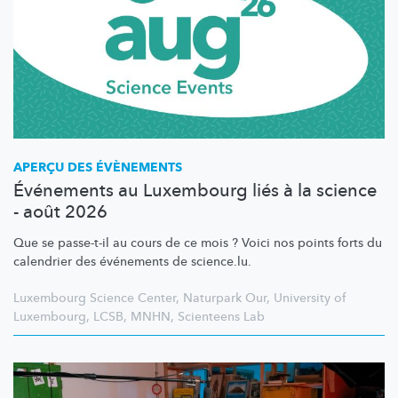
APERÇU DES ÉVÈNEMENTS
Événements au Luxembourg liés à la science
- août 2026
Que se passe-t-il au cours de ce mois ? Voici nos points forts du
calendrier des événements de science.lu.
Luxembourg Science Center
,
Naturpark Our
,
University of
Luxembourg
,
LCSB
,
MNHN
,
Scienteens Lab