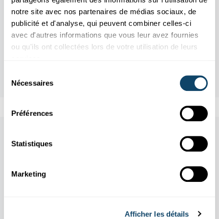
notre site avec nos partenaires de médias sociaux, de
publicité et d'analyse, qui peuvent combiner celles-ci
avec d'autres informations que vous leur avez fournies
ou qu'ils ont collectées lors de votre utilisation de leurs
services.
Sélection
Nécessaires
du
consentement
Préférences
Aussi dans cette rubrique
Statistiques
Marketing
Afficher les détails