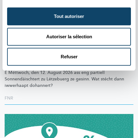
Tout autoriser
Autoriser la sélection
HIMMELSPEKTAKEL
Partiell Sonnefinsternis vum 12. August 2026
Refuser
zu Lëtzebuerg
E Mëttwoch, den 12. August 2026 ass eng partiell
Sonnendäischtert
zu Lëtzebuerg ze gesinn. Wat stécht dann
iwwerhaapt dohannert?
FNR