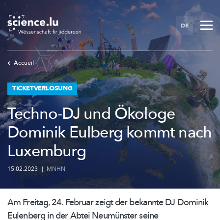
Skip
to
DE
main
content
Accueil
TICKETVERLOSUNG
Techno-DJ und Ökologe
Dominik Eulberg kommt nach
Luxemburg
15.02.2023
|
MNHN
Am Freitag, 24. Februar zeigt der bekannte DJ Dominik
Eulenberg in der Abtei Neumünster seine