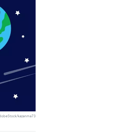
dobeStock/kazanma73