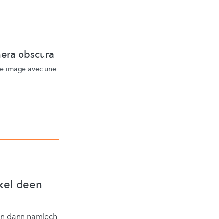
mera obscura
ne image avec une
kel deen
inn dann nämlech