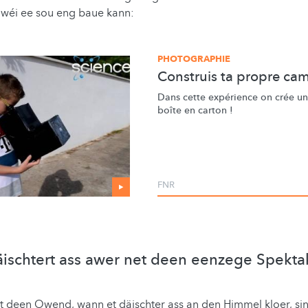
 wéi ee sou eng baue kann:
PHOTOGRAPHIE
Construis ta propre ca
Dans cette expérience on crée u
boîte en carton !
FNR
ischtert ass awer net deen eenzege Spekta
éit deen Owend, wann et däischter ass an den Himmel kloer, s