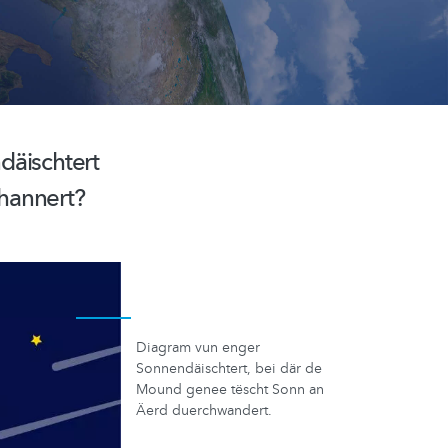
däischtert
ohannert?
Diagram vun enger
Sonnendäischtert, bei där de
Mound genee tëscht Sonn an
Äerd duerchwandert.