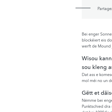
Partage
Bei enger Sonne
blockéiert eis d
werft de Mound j
Wisou kann
sou kleng a
Dat ass e komes
mol méi no un de
Gëtt et dä
Nëmme bei enger
Punktschied dra s