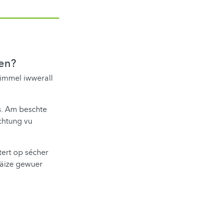
en?
Himmel iwwerall
s. Am beschte
ichtung vu
tert op sécher
näize gewuer