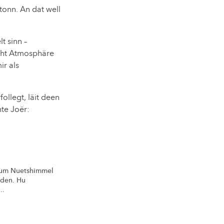
tonn. An dat well
t sinn –
scht Atmosphäre
ir als
ollegt, läit deen
te Joër:
um Nuetshimmel
iden. Hu
..