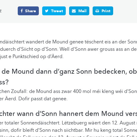
z
Share
Tweet
Mail
Print
ndäischtert wandert de Mound genee tëschent eis an der Son
oduerch d’Siicht op d’Sonn. Well d’Sonn awer grouss ass an d
ust e Punktschied op d’Äerd.
 de Mound dann d’ganz Sonn bedecken, ob
ss?
chen Zoufall: de Mound ass zwar 400 mol méi kleng wéi d’So
r Äerd. Dofir passt dat genee.
ischter wann d’Sonn hannert dem Mound ve
 totaler Sonnendäischtert. Lëtzebuerg wäert den 12. August
inn, dofir bleift d’Sonn nach siichtbar. Mir hu keng total Sonn