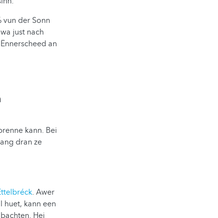
sinn.
% vun der Sonn
 wa just nach
n Ënnerscheed an
n
rbrenne kann. Bei
aang dran ze
Ettelbréck
. Awer
l huet, kann een
bachten. Hei