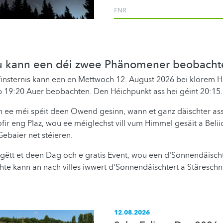
FNR
u kann een déi zwee Phänomener beobacht
finsternis kann een en Mettwoch 12. August 2026 bei klorem 
b 19:20 Auer beobachten. Den Héichpunkt ass hei géint 20:15.
n ee méi spéit deen Owend gesinn, wann et ganz däischter as
ofir eng Plaz, wou ee méiglechst vill vum Himmel gesäit a Beli
ebaier net stéieren.
 gëtt et deen Dag och e gratis Event, wou een d'Sonnendäisch
te kann an nach villes iwwert d'Sonnendäischtert a Stäresch
12.08.2026