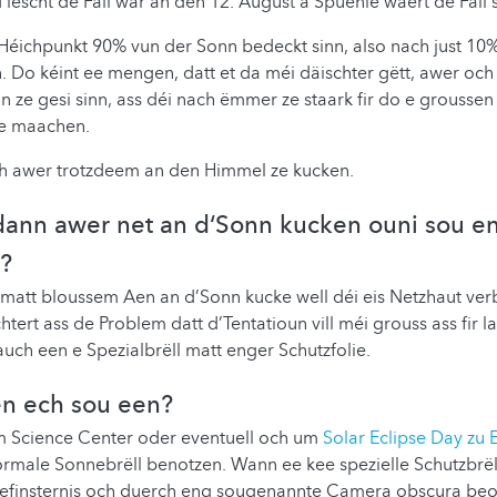
d'lescht de Fall war an den 12. August a Spuenie wäert de Fall 
Héichpunkt 90% vun der Sonn bedeckt sinn, also nach just 10
n. Do kéint ee mengen, datt et da méi däischter gëtt, awer och
 ze gesi sinn, ass déi nach ëmmer ze staark fir do e grousse
ze maachen.
ch awer trotzdeem an den Himmel ze kucken.
 dann awer net an d‘Sonn kucken ouni sou e
l?
ni matt bloussem Aen an d’Sonn kucke well déi eis Netzhaut ve
tert ass de Problem datt d’Tentatioun vill méi grouss ass fir l
auch een e Spezialbrëll matt enger Schutzfolie.
en ech sou een?
m Science Center oder eventuell och um
Solar Eclipse Day zu 
ormale Sonnebrëll benotzen. Wann ee kee spezielle Schutzbrël
nnefinsternis och duerch eng sougenannte Camera obscura beo