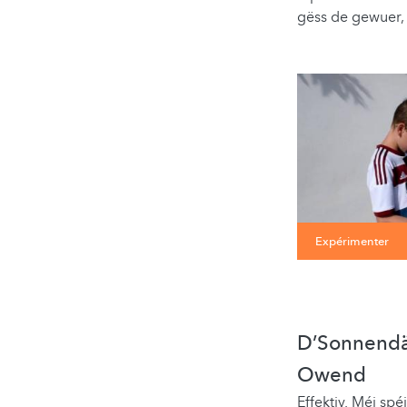
gëss de gewuer,
Expérimenter
D’Sonnendä
Owend
Effektiv. Méi sp