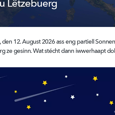
u Lëtzebuerg
 den 12. August 2026 ass eng partiell
Sonnen
rg ze gesinn. Wat stécht dann iwwerhaapt d