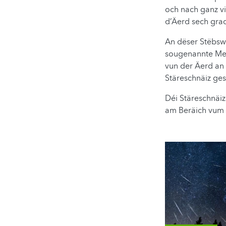
och nach ganz vi
d’Äerd sech gra
An dëser Stëbswo
sougenannte Met
vun der Äerd an 
Stäreschnäiz ges
Déi Stäreschnäiz
am Beräich vum S