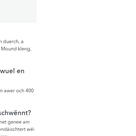
n duerch, a
e Mound kleng,
wuel en
nn awer och 400
rschwënnt?
 net genee am
endäischtert wéi