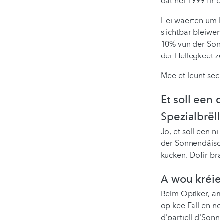
dat hei 1999 fir 
Hei wäerten um 
siichtbar bleiwe
10% vun der Sonn
der Hellegkeet 
Mee et lount se
Et soll een
Spezialbrël
Jo, et soll een 
der Sonnendäisch
kucken. Dofir br
A wou kréi
Beim Optiker, a
op kee Fall en n
d'partiell d'So