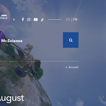
DE
FR
Mr Science
Accueil
August