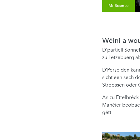
Mr Science
Wéini a wo
D'partiell Sonne
zu Lëtzebuerg a
D’Perseiden kan
sicht een sech d
Stroossen oder G
An zu Ettelbréck
Manéier beobach
gëtt.