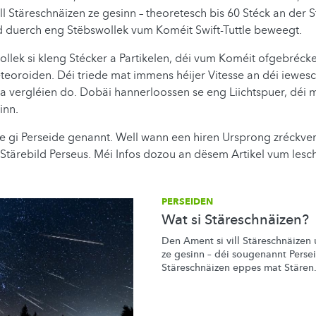
ll Stäreschnäizen ze gesinn – theoretesch bis 60 Stéck an der S
d duerch eng Stëbswollek vum Koméit Swift-Tuttle beweegt.
llek si kleng Stécker a Partikelen, déi vum Koméit ofgebréckel
eoroiden. Déi triede mat immens héijer Vitesse an déi iewe
a vergléien do. Dobäi hannerloossen se eng Liichtspuer, déi m
inn.
e gi Perseide genannt. Well wann een hiren Ursprong zréckverf
tärebild Perseus. Méi Infos dozou an dësem Artikel vum lesch
PERSEIDEN
Wat si Stäreschnäizen?
Den Ament si vill
Stäreschnäizen
ze gesinn – déi sougenannt Perse
Stäreschnäizen
eppes mat Stären.