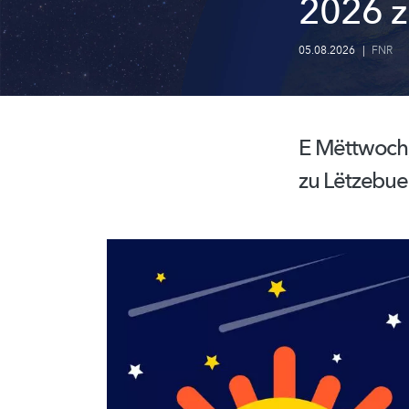
2026 z
05.08.2026
|
FNR
E Mëttwoch,
zu Lëtzebue