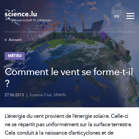
Skip
to
DE
main
content
Accueil
MÉTÉO
Comment le vent se forme-t-il
?
27.06.2013
|
Science Club
,
MNHN
L’énergie du vent provient de l’énergie solaire. Celle-ci
ne se répartit pas uniformément sur la surface terrestre.
Cela conduit à la naissance
d’anticyclones
et de