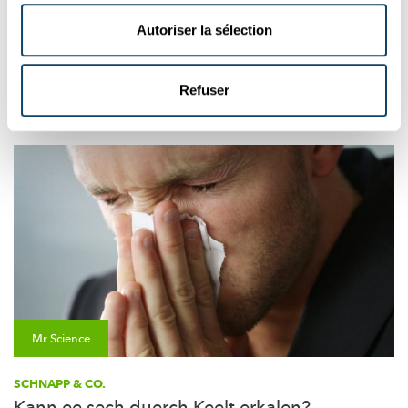
Gëtt et eigentlech nach de sauere Reen?
Autoriser la sélection
D’Thema
„Bëschstierwen“
ass rëm aktuell. Vu sauerem Reen
héiert een allerdéngs kaum eppes. Mr Science, gëtt et deen
eige...
Refuser
FNR
Mr Science
SCHNAPP & CO.
Kann ee sech duerch Keelt erkalen?