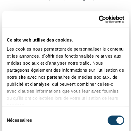
Ce site web utilise des cookies.
01
DE_cartoon_LIHtellmewhy.pdf
Les cookies nous permettent de personnaliser le contenu
et les annonces, d'offrir des fonctionnalités relatives aux
01
médias sociaux et d'analyser notre trafic. Nous
LU_cartoon_LIHtellmewhy.pdf
partageons également des informations sur l'utilisation de
Version originale de la
notre site avec nos partenaires de médias sociaux, de
BD du LIH
01
publicité et d'analyse, qui peuvent combiner celles-ci
FR_cartoon_LIHtellmewhy.pdf
avec d'autres informations que vous leur avez fournies
ou qu'ils ont collectées lors de votre utilisation de leurs
01
services.
EN_cartoon_tellmewhy.pdf
Sélection
Nécessaires
du
consentement