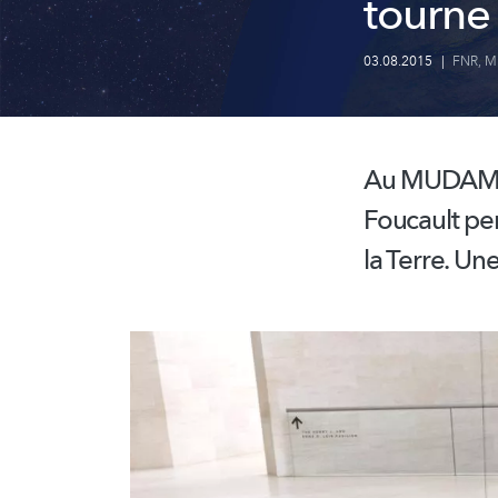
tourne
03.08.2015
|
FNR
,
M
Au MUDAM t
Foucault pe
la Terre. Une