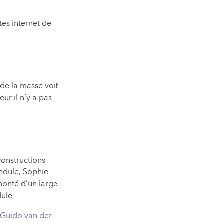
es internet de
de la masse voit
eur il n’y a pas
constructions
endule, Sophie
rmonté d’un large
ule.
s Guido van der