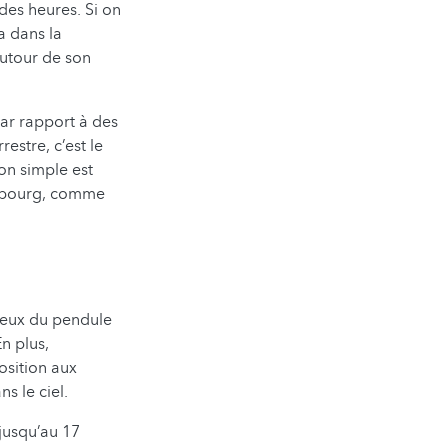
des heures. Si on
a dans la
autour de son
par rapport à des
restre, c’est le
on simple est
embourg, comme
ueux du pendule
n plus,
osition aux
s le ciel.
jusqu’au 17