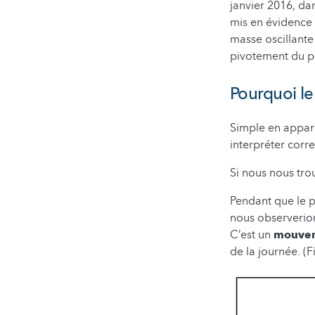
janvier 2016, da
mis en évidence d
masse oscillante
pivotement du p
Pourquoi le
Simple en appare
interpréter corr
Si nous nous tr
Pendant que le pe
nous observerion
C’est un
mouvem
de la journée. (F