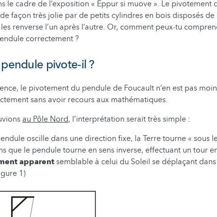
ns le cadre de l’exposition « Eppur si muove ». Le pivotement 
e façon très jolie par de petits cylindres en bois disposés de 
 les renverse l’un après l’autre. Or, comment peux-tu compren
endule correctement ?
 pendule pivote-il ?
nce, le pivotement du pendule de Foucault n’en est pas moins
ectement sans avoir recours aux mathématiques.
ouvions
au Pôle Nord
, l’interprétation serait très simple :
ndule oscille dans une direction fixe, la Terre tourne « sous l
s que le pendule tourne en sens inverse, effectuant un tour e
ent apparent
semblable à celui du Soleil se déplaçant dans 
igure 1)