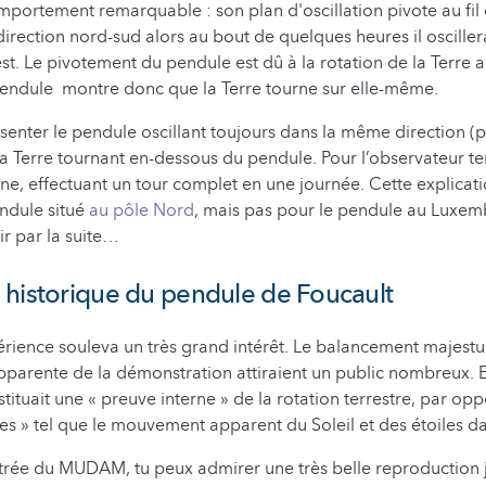
portement remarquable : son plan d'oscillation pivote au fil 
direction nord-sud alors au bout de quelques heures il osciller
est. Le pivotement du pendule est dû à la rotation de la Terre 
pendule montre donc que la Terre tourne sur elle-même.
senter le pendule oscillant toujours dans la même direction (
t la Terre tournant en-dessous du pendule. Pour l’observateur ter
ne, effectuant un tour complet en une journée. Cette explicati
ndule situé
au pôle Nord
, mais pas pour le pendule au Lux
ir par la suite…
historique du pendule de Foucault
érience souleva un très grand intérêt. Le balancement majest
 apparente de la démonstration attiraient un public nombreux. E
tituait une « preuve interne » de la rotation terrestre, par opp
es » tel que le mouvement apparent du Soleil et des étoiles dan
ntrée du MUDAM, tu peux admirer une très belle reproduction 