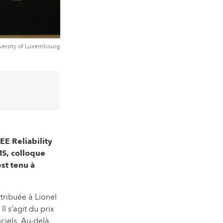
versity of Luxembourg
EE Reliability
MS, colloque
est tenu à
tribuée à Lionel
l s’agit du prix
iciels. Au-delà