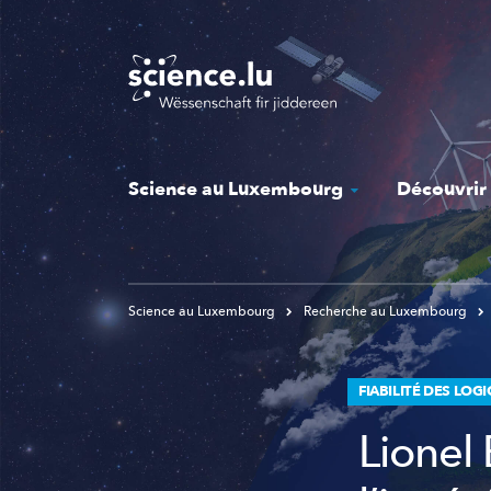
Skip
to
main
content
Science au Luxembourg
Découvrir
Science au Luxembourg
Recherche au Luxembourg
FIABILITÉ DES LOGI
Lionel 