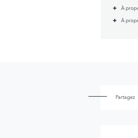
À prop
À propo
Partagez