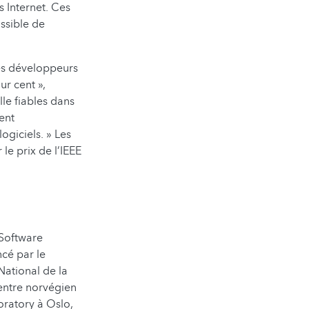
 Internet. Ces
ssible de
les développeurs
ur cent »,
le fiables dans
ent
ogiciels. » Les
e prix de l’IEEE
 Software
ncé par le
ational de la
entre norvégien
oratory à Oslo,