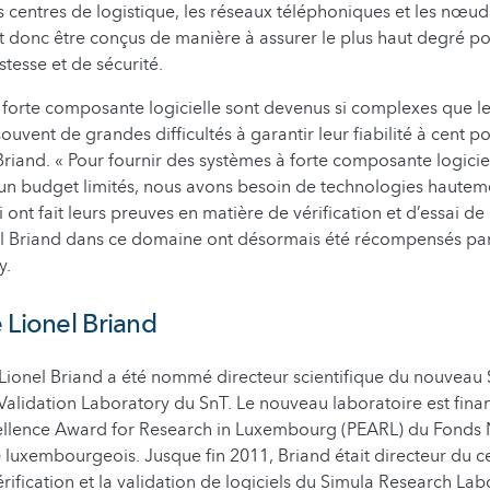
centres de logistique, les réseaux téléphoniques et les nœuds
 donc être conçus de manière à assurer le plus haut degré po
ustesse et de sécurité.
 forte composante logicielle sont devenus si complexes que 
souvent de grandes difficultés à garantir leur fiabilité à cent po
Briand. « Pour fournir des systèmes à forte composante logiciel
 un budget limités, nous avons besoin de technologies hautem
ont fait leurs preuves en matière de vérification et d’essai de l
l Briand dans ce domaine ont désormais été récompensés par l
y.
 Lionel Briand
 Lionel Briand a été nommé directeur scientifique du nouveau
 Validation Laboratory du SnT. Le nouveau laboratoire est fina
lence Award for Research in Luxembourg (PEARL) du Fonds N
luxembourgeois. Jusque fin 2011, Briand était directeur du c
rification et la validation de logiciels du Simula Research Lab