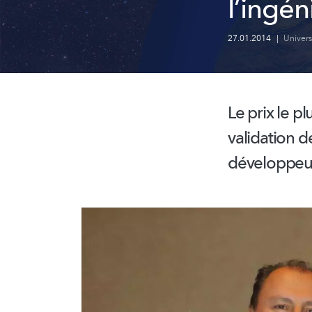
l’ingé
27.01.2014
|
Univer
Le prix le p
validation de
développeur