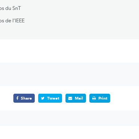
os du SnT
s de l’IEEE
Share
Tweet
Mail
Print