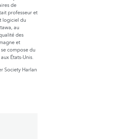
aires de
tait professeur et
logiciel du
ttawa, au
qualité des
emagne et
ui se compose du
aux États-Unis.
r Society Harlan