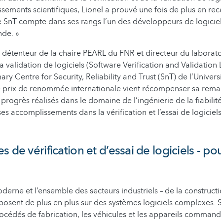
sements scientifiques, Lionel a prouvé une fois de plus en rec
le SnT compte dans ses rangs l’un des développeurs de logiciel
nde. »
t détenteur de la chaire PEARL du FNR et directeur du laborato
 la validation de logiciels (Software Verification and Validation
inary Centre for Security, Reliability and Trust (SnT) de l’Univers
prix de renommée internationale vient récompenser sa rem
progrès réalisés dans le domaine de l’ingénierie de la fiabilité
es accomplissements dans la vérification et l’essai de logiciel
 de vérification et d’essai de logiciels - po
rne et l’ensemble des secteurs industriels – de la construct
posent de plus en plus sur des systèmes logiciels complexes. S
océdés de fabrication, les véhicules et les appareils commandé