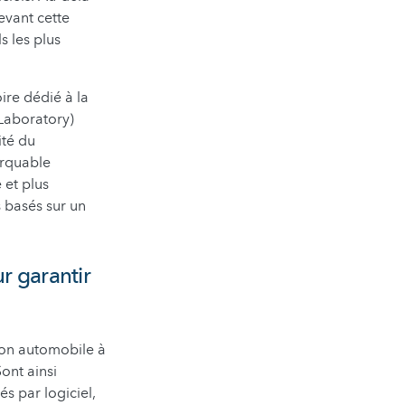
evant cette
s les plus
ire dédié à la
 Laboratory)
ité du
arquable
 et plus
s basés sur un
ur garantir
ion automobile à
ont ainsi
s par logiciel,