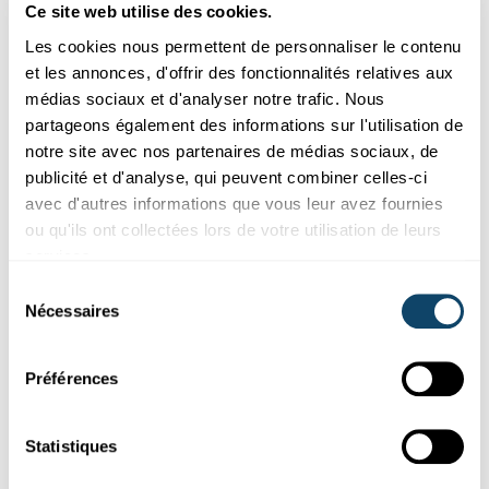
Ce site web utilise des cookies.
Luxembourg@junioreinsteinsscienceclub.com
Les cookies nous permettent de personnaliser le contenu
Coût :
250 € pour la semaine (prix de lancement,
et les annonces, d'offrir des fonctionnalités relatives aux
normalement 350 €)
médias sociaux et d'analyser notre trafic. Nous
Langues :
EN
partageons également des informations sur l'utilisation de
notre site avec nos partenaires de médias sociaux, de
Organisé par :
Junior Einsteins Science Club
publicité et d'analyse, qui peuvent combiner celles-ci
Plus d’infos :
https://science.lu/de/slime-rockets-and-big-
avec d'autres informations que vous leur avez fournies
wows-hands-science-camp
ou qu'ils ont collectées lors de votre utilisation de leurs
services.
Sélection
Atelier : Urban Walk – Discover Climate
Nécessaires
du
consentement
Adaptation
Préférences
Une promenade accessible et concrète à travers Belval :
avec une caméra thermique, on voit comment différents
endroits de la ville se réchauffent de manière très
Statistiques
différente. On comprend ainsi comment l’ombre, les