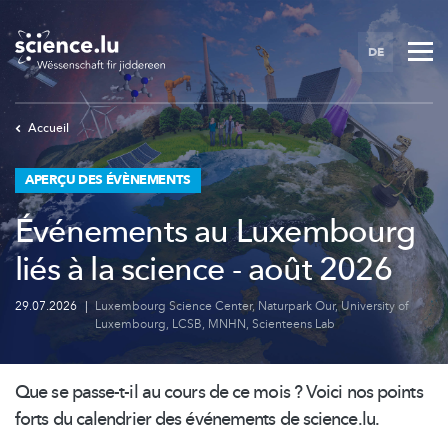
Skip
to
DE
main
content
Accueil
APERÇU DES ÉVÈNEMENTS
Événements au Luxembourg
liés à la science - août 2026
29.07.2026
|
Luxembourg Science Center
,
Naturpark Our
,
University of
Luxembourg
,
LCSB
,
MNHN
,
Scienteens Lab
Que se passe-t-il au cours de ce mois ? Voici nos points
forts du calendrier des événements de science.lu.