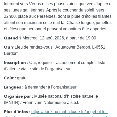
tournent vers Vénus et ses phases ainsi que vers Jupiter et
ses lunes galiléennes. Après le coucher du soleil, vers
22h00, place aux Perséides, dont la pluie d’étoiles filantes
atteint son maximum cette nuit-là. Chaise longue, jumelles
et télescope personnel peuvent volontiers être apportés.
Quand ?
Mercredi 12 août 2026, à partir de 19:00
Où ?
Lieu de rendez-vous : Aquatower Berdorf, L-6551
Berdorf
Inscription :
Oui, requise – actuellement complet, liste
d’attente via le site de l’organisateur
Coût :
gratuit
Langues :
à demander à l’organisateur
Organisé par :
Musée national d’histoire naturelle
(MNHN) / Frënn vum Naturmusée a.s.b.l.
Plus d’infos :
https://booking.mnhn.lu/de-lu/angebot-fur-