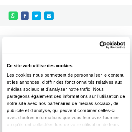
Other scientific events
Ce site web utilise des cookies.
Tous les événements
Les cookies nous permettent de personnaliser le contenu
et les annonces, d'offrir des fonctionnalités relatives aux
médias sociaux et d'analyser notre trafic. Nous
partageons également des informations sur l'utilisation de
11.04
31.10
/
2026
2026
notre site avec nos partenaires de médias sociaux, de
publicité et d'analyse, qui peuvent combiner celles-ci
avec d'autres informations que vous leur avez fournies
EXPO TEMPORAIRE : Une histoire d'or
ou qu'ils ont collectées lors de votre utilisation de leurs
dur
services.