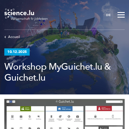
Skip
to
DE
main
content
Accueil
10.12.2025
Workshop MyGuichet.lu &
Guichet.lu