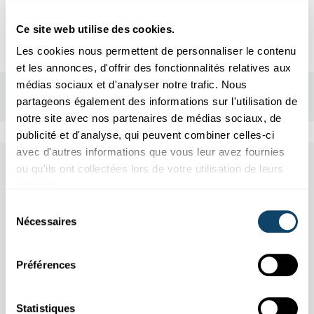
info@nightwise.lu
Ce site web utilise des cookies.
Les cookies nous permettent de personnaliser le contenu
et les annonces, d'offrir des fonctionnalités relatives aux
médias sociaux et d'analyser notre trafic. Nous
partageons également des informations sur l'utilisation de
notre site avec nos partenaires de médias sociaux, de
publicité et d'analyse, qui peuvent combiner celles-ci
avec d'autres informations que vous leur avez fournies
Other scientific events
ou qu'ils ont collectées lors de votre utilisation de leurs
services.
Sélection
Tous les événements
Nécessaires
du
consentement
Préférences
11.04
31.10
/
2026
2026
Statistiques