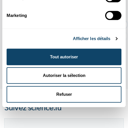
EXPO TEMPORAIRE : Une histoire d'or
Marketing
dur
Afficher les détails
Tout autoriser
Autoriser la sélection
Refuser
Suivez
science.lu