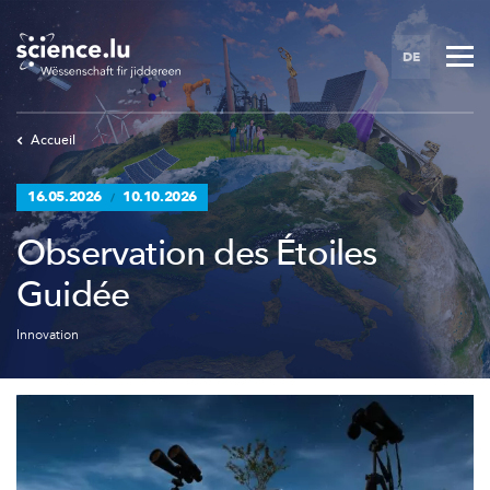
Skip
to
DE
main
content
Accueil
16.05.2026
10.10.2026
/
Observation des Étoiles
Guidée
Innovation