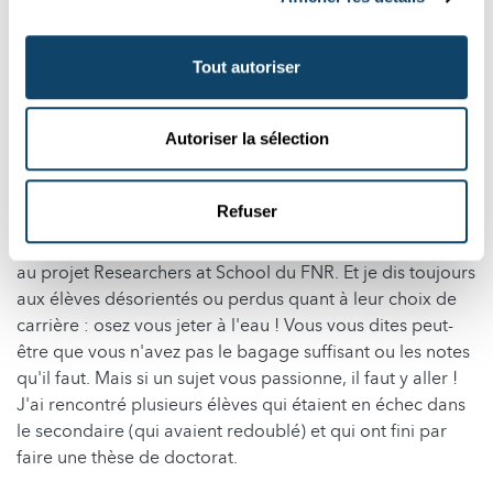
travail (à gauche). Copyright : FNR
Tout autoriser
Quels conseils donneriez-vous aux
jeunes filles qui s'intéressent aux
Autoriser la sélection
sciences ? Et que diriez-vous à la
jeune fille que vous avez été ?
Refuser
« Depuis que j'ai intégré le LIST, je participe tous les ans
au projet Researchers at School du FNR. Et je dis toujours
aux élèves désorientés ou perdus quant à leur choix de
carrière : osez vous jeter à l'eau ! Vous vous dites peut-
être que vous n'avez pas le bagage suffisant ou les notes
qu'il faut. Mais si un sujet vous passionne, il faut y aller !
J'ai rencontré plusieurs élèves qui étaient en échec dans
le secondaire (qui avaient redoublé) et qui ont fini par
faire une thèse de doctorat.