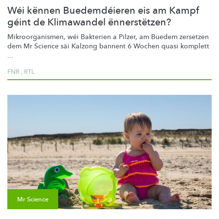
Wéi kënnen Buedemdéieren eis am Kampf
géint de Klimawandel ënnerstëtzen?
Mikroorganismen,
wéi Bakterien a Pilzer, am Buedem zersetzen
dem Mr Science säi Kalzong bannent 6 Wochen quasi komplett
...
FNR
,
RTL
Mr Science