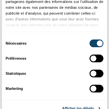
Enfin, l'Administration de l'environnement du
partageons également des informations sur l'utilisation de
Luxembourg est aussi d'un grand soutien dans les projets
notre site avec nos partenaires de médias sociaux, de
que je porte. Il s'en dégage une belle synergie entre
publicité et d'analyse, qui peuvent combiner celles-ci
l'administration publique et la recherche, ce qui n'est pas
avec d'autres informations que vous leur avez fournies
toujours le cas. »
ou qu'ils ont collectées lors de votre utilisation de leurs
services.
Sélection
Nécessaires
du
consentement
Préférences
Statistiques
Marketing
Photo : Anna Espinoza (à droite) et une collègue de
Afficher les détails