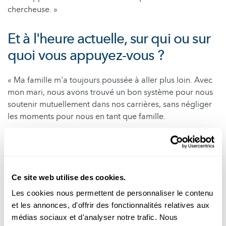
chercheuse. »
Et à l'heure actuelle, sur qui ou sur
quoi vous appuyez-vous ?
« Ma famille m'a toujours poussée à aller plus loin. Avec
mon mari, nous avons trouvé un bon système pour nous
soutenir mutuellement dans nos carrières, sans négliger
les moments pour nous en tant que famille.
Je voudrais aussi souligner que, sur le plan professionnel,
mon responsable de groupe, le Dr Arno Biwer, m'a
toujours énormément soutenue au sein du LIST. Il m'a
permis de travailler sur mon domaine de prédilection, la
Ce site web utilise des cookies.
bioremédiation, alors que ce champ de recherche ne
Les cookies nous permettent de personnaliser le contenu
figurait pas parmi les axes de travail du groupe avant
et les annonces, d'offrir des fonctionnalités relatives aux
mon arrivée.
médias sociaux et d'analyser notre trafic. Nous