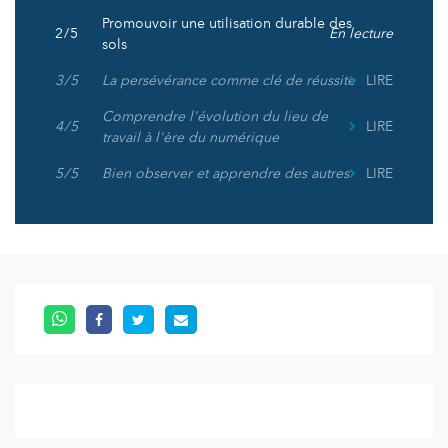
Promouvoir une utilisation durable des
2 / 5
En lecture
sols
3 / 5
La persévérance comme clé de réussite
LIRE
Comprendre l'évolution du lieu de
4 / 5
LIRE
travail à l'ère du numérique
5 / 5
Bien observer et apprendre des autres
LIRE