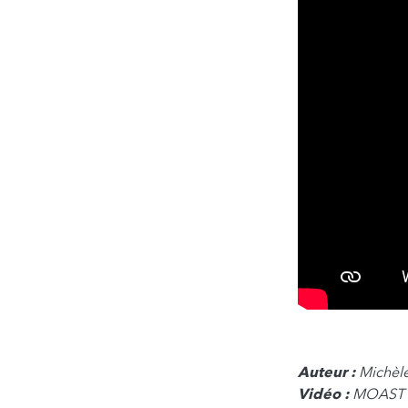
Auteur :
Michèl
Vidéo :
MOAST C