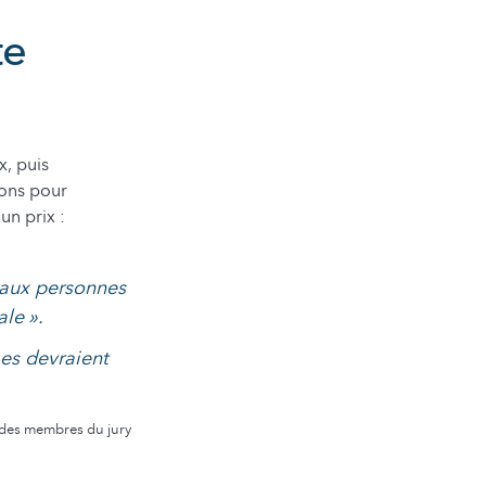
te
x, puis
sons pour
n prix :
 aux personnes
le ».
es devraient
 des membres du jury