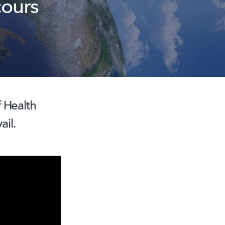
cours
f Health
ail.