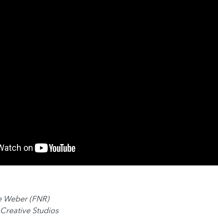
e Weber (FNR)
reative Studios