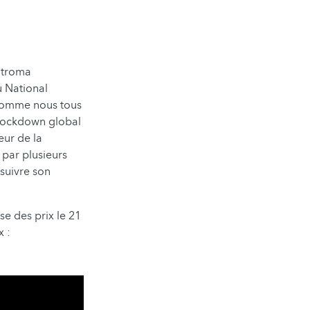
Stroma
u National
t comme nous tous
 lockdown global
eur de la
 par plusieurs
suivre son
e des prix le 21
x :