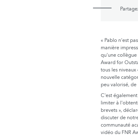
Partage
« Pablo n'est pa
manière impressi
qu'une collègue 
Award for Outst
tous les niveaux
nouvelle catégor
peu valorisé, de
C'est également 
limiter à l'obten
brevets », décla
discuter de notr
communauté acad
vidéo du FNR Aw