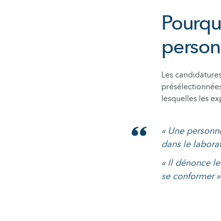
Pourquo
perso
Les candidatures
présélectionnées
lesquelles les 
« Une personne
dans le laborat
« Il dénonce l
se conformer »