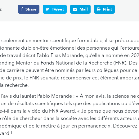
z
Share
Tweet
Mail
Print
s seulement un mentor scientifique formidable, il se préoccupe
onnante du bien-être émotionnel des personnes qui l'entourent
de travail décrit Pablo Elias Morande, qu’elle a nommé en 2
anding Mentor du Fonds National de la Recherche (FNR). Des s
 de carrière peuvent être nominés par leurs collègues pour ce 
ie de prix, le FNR souhaite récompenser cet élément importan
 la recherche.
l'avis du lauréat Pablo Morande : « À mon avis, la science ne 
tion de résultats scientifiques tels que des publications ou d'é
re-t-il dans la vidéo du FNR Award. « Je pense que nous devon
e rôle de chercheur dans la société avec les différents acteurs
émique et de le mettre à jour en permanence ». Découvrez 
ard !