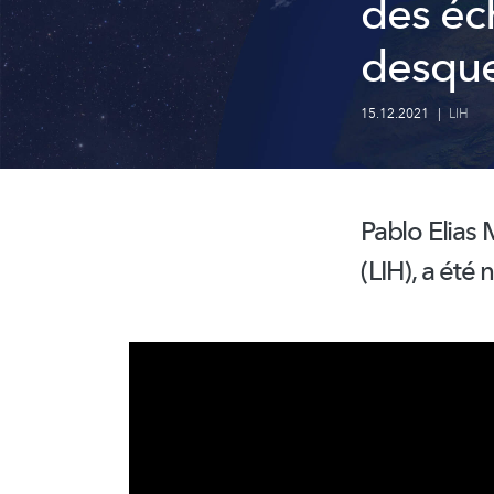
des éc
desque
15.12.2021
|
LIH
Pablo Elias
(LIH), a été