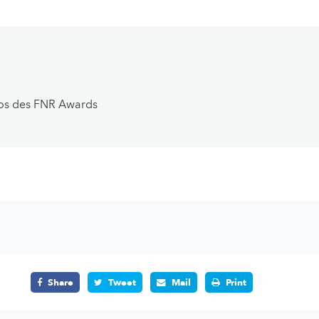
os des FNR Awards
Share
Tweet
Mail
Print