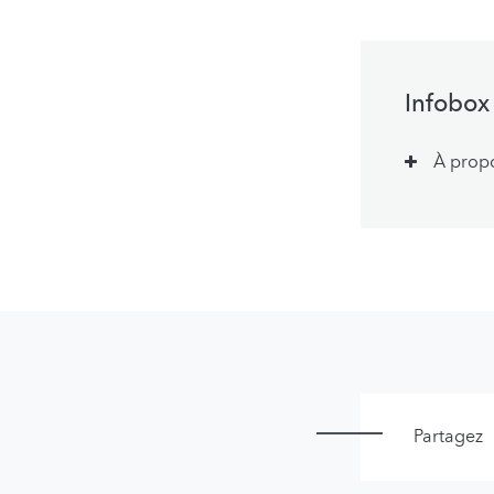
Infobox
À prop
Partagez