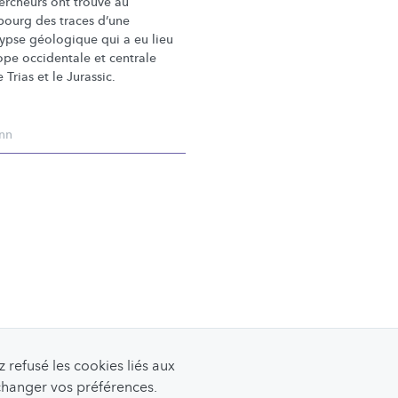
ercheurs ont trouvé au
ourg des traces d’une
ypse géologique qui a eu lieu
ope occidentale et centrale
e Trias et le Jurassic.
nn
refusé les cookies liés aux
 changer vos préférences.