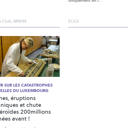
uniquement en f...
e Club
,
MNHN
ECGS
R SUR LES CATASTROPHES
ELLES DU LUXEMBOURG
mes, éruptions
aniques et chute
téroïdes 200millions
nées avant !