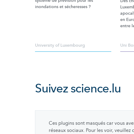
système de prévision pour les
Des ch
inondations et sécheresses ?
Luxemb
apocal
en Eur
entre l
University of Luxembourg
Uni Bo
Suivez
science.lu
Ces plugins sont masqués car vous avez 
réseaux sociaux. Pour les voir, veuillez