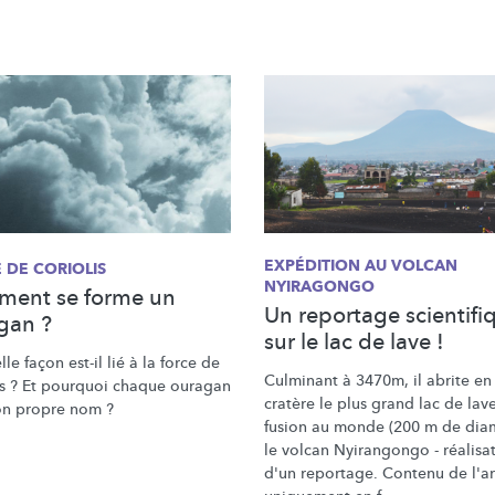
EXPÉDITION AU VOLCAN
 DE CORIOLIS
NYIRAGONGO
ent se forme un
Un reportage scientifi
gan ?
sur le lac de lave !
le façon est-il lié à la force de
Culminant à 3470m, il abrite en
is ? Et pourquoi chaque ouragan
cratère le plus grand lac de lav
son propre nom ?
fusion au monde (200 m de diam
le volcan Nyirangongo - réalisa
d'un
reportage. Contenu
de l'ar