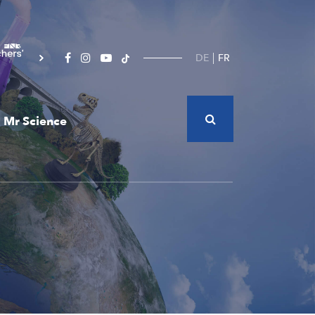
DE
FR
Mr Science