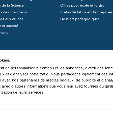
s de la Science
Offres pour école et loisirs
ts des chercheurs
Visites de labos et d’entreprises
pez aux études
Dossiers pédagogiques
 et société
ments
okies.
t de personnaliser le contenu et les annonces, d'offrir des fonct
ux et d'analyser notre trafic. Nous partageons également des in
site avec nos partenaires de médias sociaux, de publicité et d'anal
created and managed by
À PROPOS DE S
 avec d'autres informations que vous leur avez fournies ou qu'il
L'ÉQUIPE DE SC
lisation de leurs services.
CONTACT