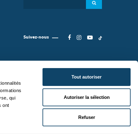
Suivez-nous
Tout autoriser
ionnalités
formations
Autoriser la sélection
yse, qui
CIENCE.LU
CONDITIONS D'UTILISATION
s ont
IENCE.LU
POLITIQUE DE CONFIDENTIALITÉ
Refuser
POLITIQUE COOKIES