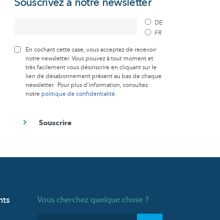
Souscrivez à notre newsletter
DE
FR
En cochant cette case, vous acceptez de recevoir
notre newsletter. Vous pouvez à tout moment et
très facilement vous désinscrire en cliquant sur le
lien de désabonnement présent au bas de chaque
newsletter. Pour plus d’information, consultez
notre
politique de confidentialité
.
nts
Vous cherchez quelque chose ?