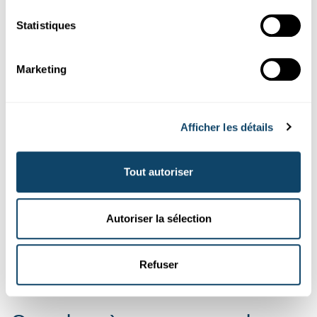
Statistiques
Marketing
Voici ton parcours vers le show :
1ère étape :
Inscris-toi maintenant sur
takeoffshow.lu
!
Afficher les détails
2e étape :
Montre-nous ce que tu sais faire lors du pré-
casting !
3e étape :
Le casting sera le premier épisode de la saison.
Tout autoriser
C'est là que les 30 candidats devront démontrer leur
rapidité dans un parcours.
4e étape :
si tu réussis le casting, tu rejoindras onze autres
Autoriser la sélection
candidats pour le premier épisode en studio, où tu
affronteras en équipe deux autres équipes.
Plus d'informations sur
takeoffshow.lu
Refuser