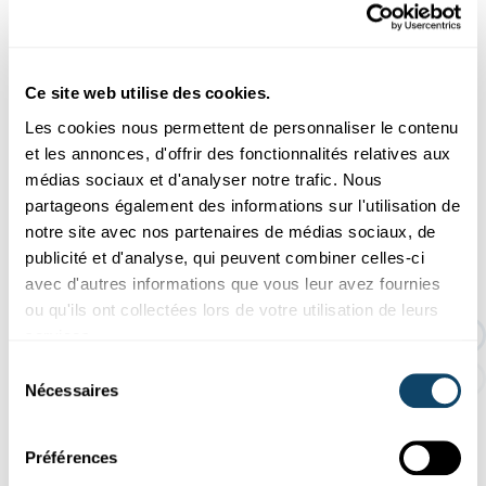
Tu n'as pas encore une idée précise de ce dont il s'agit ?
Nous avons demandé à
Erklär&Laach
,
Vera Hoffmann
,
Ceci
,
Edsun
,
Melody Funck
et
Micas
de tester quelques-
Ce site web utilise des cookies.
uns de nos science challenges. Tu peux voir comment ils
s’en sont sortis sur le compte
TikTok
et
Instagram
de Take
Les cookies nous permettent de personnaliser le contenu
Off. Voici quelques photos :
et les annonces, d'offrir des fonctionnalités relatives aux
médias sociaux et d'analyser notre trafic. Nous
partageons également des informations sur l'utilisation de
notre site avec nos partenaires de médias sociaux, de
publicité et d'analyse, qui peuvent combiner celles-ci
avec d'autres informations que vous leur avez fournies
ou qu'ils ont collectées lors de votre utilisation de leurs
services.
Sélection
Nécessaires
du
consentement
Préférences