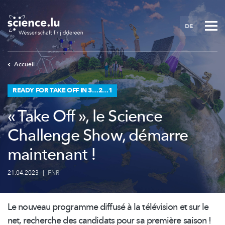
Skip
to
DE
main
content
Accueil
READY FOR TAKE OFF IN 3…2…1
« Take Off », le Science
Challenge Show, démarre
maintenant !
21.04.2023
|
FNR
Le nouveau programme diffusé à la télévision et sur le
net, recherche des candidats pour sa première saison !