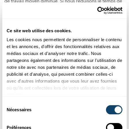
de travail moyen diminue. Si nous réduisons le temps de
travail, nous devons le faire de manière à ce que tant les
hommes que les femmes soient incités à travailler moins.
Pour parvenir à une plus grande égalité, il faut donc
organiser la réduction du temps de travail de façon
Ce site web utilise des cookies.
intelligente. »
Les cookies nous permettent de personnaliser le contenu
et les annonces, d'offrir des fonctionnalités relatives aux
Et qu'en est-il de l’empreinte
médias sociaux et d'analyser notre trafic. Nous
carbone ? Une réduction du temps
partageons également des informations sur l'utilisation de
notre site avec nos partenaires de médias sociaux, de
de travail hebdomadaire réduirait-
publicité et d'analyse, qui peuvent combiner celles-ci
elle l’empreinte carbone de
avec d'autres informations que vous leur avez fournies
chaque individu ?
ou qu'ils ont collectées lors de votre utilisation de leurs
services.
Sélection
« Cela dépend bien entendu du modèle de temps de
Nécessaires
du
travail choisi. Si je dois travailler moins d'heures par jour,
consentement
mais que je dois me rendre au travail tous les jours de la
semaine, cela ne changera probablement pas grand-
Préférences