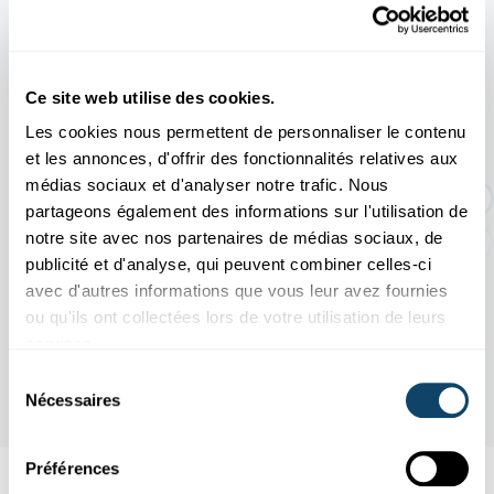
11.04
31.10
/
2026
2026
Ce site web utilise des cookies.
Les cookies nous permettent de personnaliser le contenu
EXPO TEMPORAIRE : Une histoire d'or
et les annonces, d'offrir des fonctionnalités relatives aux
dur
médias sociaux et d'analyser notre trafic. Nous
partageons également des informations sur l'utilisation de
notre site avec nos partenaires de médias sociaux, de
publicité et d'analyse, qui peuvent combiner celles-ci
avec d'autres informations que vous leur avez fournies
ou qu'ils ont collectées lors de votre utilisation de leurs
services.
Sélection
Nécessaires
du
consentement
Préférences