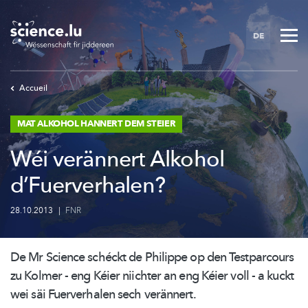
Skip
to
DE
main
content
Accueil
MAT ALKOHOL HANNERT DEM STEIER
Wéi verännert Alkohol
d’Fuerverhalen?
28.10.2013
|
FNR
De Mr Science schéckt de Philippe op den Testparcours
zu Kolmer - eng Kéier niichter an eng Kéier voll - a kuckt
wei säi Fuerverhalen sech verännert.