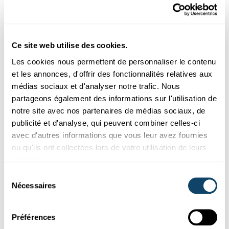
Firwat mécht roude Wäin éischter midd?
FNR
Ce site web utilise des cookies.
Les cookies nous permettent de personnaliser le contenu
et les annonces, d'offrir des fonctionnalités relatives aux
médias sociaux et d'analyser notre trafic. Nous
partageons également des informations sur l'utilisation de
notre site avec nos partenaires de médias sociaux, de
publicité et d'analyse, qui peuvent combiner celles-ci
avec d'autres informations que vous leur avez fournies
ou qu'ils ont collectées lors de votre utilisation de leurs
Mr Science
services.
ERNIERUNG
Sélection
Firwat kritt ee vun ze vill Viz den Schësser?
Nécessaires
du
FNR
consentement
Préférences