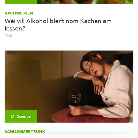
KACHWËSSEN
Wéi vill Alkohol bleift nom Kachen am
Iessen?
FNR
Mr Science
SCHLUMMERTRUNK