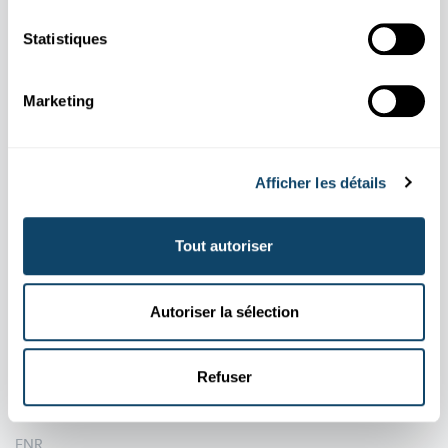
Aussi dans cette rubrique
Statistiques
Marketing
Afficher les détails
Tout autoriser
Autoriser la sélection
MOBIL
KOMMUNIKATIOUN
Refuser
Firwat muss een am Fliger de Flugmodus um
Handy umaachen?
FNR