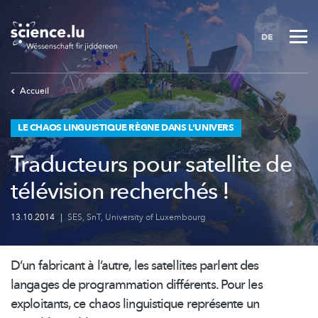
Skip
to
DE
main
content
Accueil
LE CHAOS LINGUISTIQUE RÈGNE DANS L’UNIVERS
Traducteurs pour satellite de
télévision recherchés !
13.10.2014
|
SES
,
SnT
,
University of Luxembourg
D’un fabricant à l’autre, les satellites parlent des
langages de programmation différents. Pour les
exploitants, ce chaos linguistique représente un