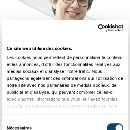
Recherche au Luxembourg
UN PÔLE D’INNOVATION POUR L’INDUSTRIE
Ce site web utilise des cookies.
La sécurité et la fiabilité des logiciels pour
Les cookies nous permettent de personnaliser le contenu
automobiles
et les annonces, d'offrir des fonctionnalités relatives aux
Recherche au Software Verification and Validation Lab du SnT
médias sociaux et d'analyser notre trafic. Nous
partageons également des informations sur l'utilisation de
SnT
,
University of Luxembourg
notre site avec nos partenaires de médias sociaux, de
publicité et d'analyse, qui peuvent combiner celles-ci
avec d'autres informations que vous leur avez fournies
ou qu'ils ont collectées lors de votre utilisation de leurs
services.
Sélection
Nécessaires
du