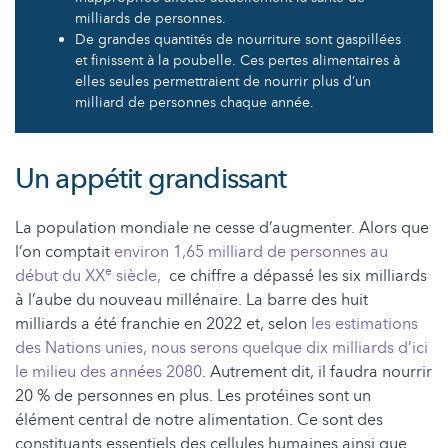
milliards de personnes.
De grandes quantités de nourriture sont gaspillées
et finissent à la poubelle. Ces pertes alimentaires à
elles seules permettraient de nourrir plus d’un
milliard de personnes chaque année.
Un appétit grandissant
La population mondiale ne cesse d’augmenter. Alors que
l’on comptait
environ 1,65 milliard de personnes au
e
début du XX
siècle,
ce chiffre a dépassé les six milliards
à l’aube du nouveau millénaire. La barre des huit
milliards a été franchie en 2022 et, selon
les estimations
des Nations unies, nous serons quelque dix milliards d’ici
le milieu des années 2080
. Autrement dit, il faudra nourrir
20 % de personnes en plus. Les protéines sont un
élément central de notre alimentation. Ce sont des
constituants essentiels des cellules humaines ainsi que