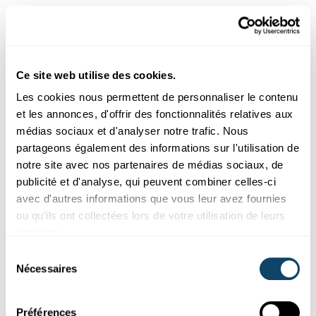
Une planète principalement
constituée d'eau
Ce site web utilise des cookies.
Seuls quelque
30 % de la surface terrestre sont des terres
émergées
, environ 18 % sont en principe habitables et
Les cookies nous permettent de personnaliser le contenu
moins de 3 % sont utilisés pour l'agriculture
. Il n'est donc
et les annonces, d'offrir des fonctionnalités relatives aux
guère étonnant que nos ancêtres aient aussi exploité la
médias sociaux et d'analyser notre trafic. Nous
mer comme l'une des
plus grandes sources
partageons également des informations sur l'utilisation de
d’alimentation.
La mer fournit depuis toujours de telles
notre site avec nos partenaires de médias sociaux, de
quantités de poisson et de fruits de mer qu’on l’a
publicité et d'analyse, qui peuvent combiner celles-ci
longtemps crue inépuisable. Mais aujourd’hui, nous
avec d'autres informations que vous leur avez fournies
savons que le recours aux innovations techniques pour
ou qu'ils ont collectées lors de votre utilisation de leurs
sillonner les mers
n’est pas sans conséquences
. La
services.
surpêche, les prises accidentelles et la pêche illégale
Sélection
rompent l’équilibre des espèces et déstabilisent
Nécessaires
du
l’écosystème entier. Certaines méthodes de pêche ont un
consentement
impact similaire en détruisant les habitats sous-marins.
Préférences