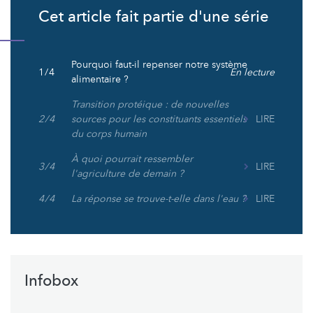
Cet article fait partie d'une série
Pourquoi faut-il repenser notre système
1 / 4
En lecture
alimentaire ?
Transition protéique : de nouvelles
2 / 4
sources pour les constituants essentiels
LIRE
du corps humain
À quoi pourrait ressembler
3 / 4
LIRE
l'agriculture de demain ?
4 / 4
La réponse se trouve-t-elle dans l'eau ?
LIRE
Infobox