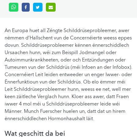
An Europa huet all Zéngte Schilddrüseprobleemer, awer
nëmmen d’Hallschent vun de Concernéierte weess eppes
dovun. Schilddrüseprobleemer kënnen ënnerschiddlech
Ursaachen hunn, wéi zum Beispill Jodmangel oder
Autoimmunkrankheeten, oder och Entzündungen oder
Tumeuren vun der Schilddrüs (méi Infoen an der Infobox).
Concernéiert Leit leiden entweeder un enger Iwwer- oder
Ënnerfunktioun vun der Schilddrüs. Ob elo ëmmer méi
Leit Schilddrüseprobleemer hunn, weess ee net, well mer
keen zäitleche Verglach hunn. Kloer ass awer, datt Fraen
iwwer 4 mol méi u Schilddrüseprobleemer leide wéi
Männer. Munch Fuerscher huelen un, datt dat un hirem
ënnerschiddlechen Hormonhaushalt läit.
Wat geschitt da bei