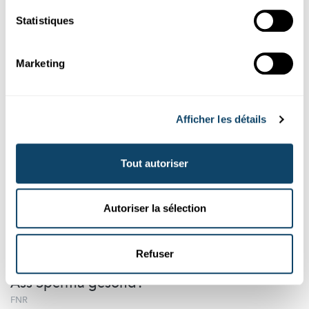
À ces conditions les mécanismes de
refroidissement
de notre
Statistiques
corps se heurtent à leurs limites. Surtout dans les agglomér...
MNHN
,
FNR
Marketing
Afficher les détails
Tout autoriser
Autoriser la sélection
Mr Science
Refuser
D'WIERKUNGE VUN DER SPERMAFLËSSEGKEET
Ass Sperma gesond?
FNR