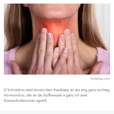
shotshop.com
D’Schilddrüs sëtzt ënnert dem Keelkapp an ass eng ganz wichteg
Hormondrüs, déi an de Stoffwiessel a ganz vill aner
Kierperfunktiounen agräift.