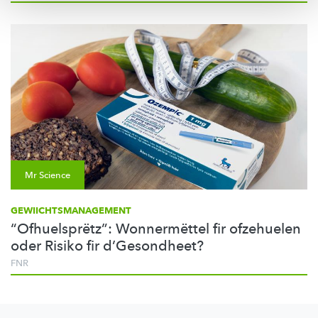
Mr Science
GEWIICHTSMANAGEMENT
“Ofhuelsprëtz”: Wonnermëttel fir ofzehuelen
oder Risiko fir d’Gesondheet?
FNR