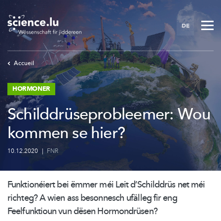
Skip
to
DE
main
content
Accueil
HORMONER
Schilddrüseprobleemer: Wou
kommen se hier?
10.12.2020
|
FNR
Funktionéiert
bei ëmmer méi Leit
d’Schilddrüs
net méi
richteg? A wien ass besonnesch ufälleg fir eng
Feelfunktioun vun dësen
Hormondrüsen?