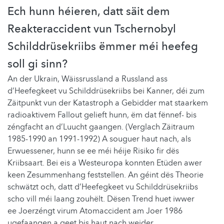
Ech hunn héieren, datt säit dem
Reakteraccident vun Tschernobyl
Schilddrüsekriibs ëmmer méi heefeg
soll gi sinn?
An der Ukrain, Wäissrussland a Russland ass
d’Heefegkeet vu Schilddrüsekriibs bei Kanner, déi zum
Zäitpunkt vun der Katastroph a Gebidder mat staarkem
radioaktivem Fallout gelieft hunn, ëm dat fënnef- bis
zéngfacht an d’Luucht gaangen. (Verglach Zäitraum
1985-1990 an 1991-1992) A souguer haut nach, als
Erwuessener, hunn se ee méi héije Risiko fir dës
Kriibsaart. Bei eis a Westeuropa konnten Etüden awer
keen Zesummenhang feststellen. An géint dës Theorie
schwätzt och, datt d’Heefegkeet vu Schilddrüsekriibs
scho vill méi laang zouhëlt. Dësen Trend huet iwwer
ee Joerzéngt virum Atomaccident am Joer 1986
ugefaangen a geet bis haut nach weider.