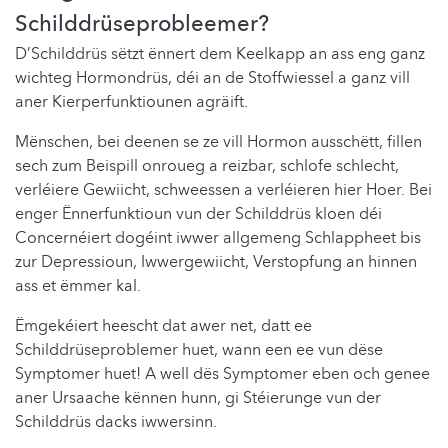
Schilddrüseprobleemer?
D’Schilddrüs sëtzt ënnert dem Keelkapp an ass eng ganz
wichteg Hormondrüs, déi an de Stoffwiessel a ganz vill
aner Kierperfunktiounen agräift.
Mënschen, bei deenen se ze vill Hormon ausschëtt, fillen
sech zum Beispill onroueg a reizbar, schlofe schlecht,
verléiere Gewiicht, schweessen a verléieren hier Hoer. Bei
enger Ënnerfunktioun vun der Schilddrüs kloen déi
Concernéiert dogéint iwwer allgemeng Schlappheet bis
zur Depressioun, Iwwergewiicht, Verstopfung an hinnen
ass et ëmmer kal.
Ëmgekéiert heescht dat awer net, datt ee
Schilddrüseproblemer huet, wann een ee vun dëse
Symptomer huet! A well dës Symptomer eben och genee
aner Ursaache kënnen hunn, gi Stéierunge vun der
Schilddrüs dacks iwwersinn.