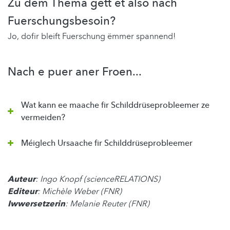
Zu dem Thema gëtt et also nach
Fuerschungsbesoin?
Jo, dofir bleift Fuerschung ëmmer spannend!
Nach e puer aner Froen...
Wat kann ee maache fir Schilddrüseprobleemer ze
vermeiden?
Méiglech Ursaache fir Schilddrüseprobleemer
Auteur
: Ingo Knopf (scienceRELATIONS)
Editeur
: Michèle Weber (FNR)
Iwwersetzerin
: Melanie Reuter (FNR)