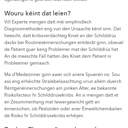
Wouru kéint dat leien?
Vill Experte mengen datt méi empfindlech
Diagnosmethoden eng vun den Ursaache kéint sinn. Dat
heescht, datt kriibsverdächteg Kniet an der Schilddrüs
dacks bei Routinesënnersichungen entdeckt ginn, obwuel
de Patient guer keng Problemer mat der Schilddrüs hat.
An de meeschte Fäll hätten dës Kniet dem Patient ni
Probleemer gemaach.
Ma d’Medezinner ginn awer och anere Spueren no. Sou
ass eng erhéichte Stralebelaaschtung virun allem duerch
Rëntgenënnersichungen am jonken Alter, ee bekannte
Risikofacteur fir Schilddrüsekriibs. An si mengen datt et
en Zesummenhang mat Iwwergewiicht gëtt an
ënnersichen, ob Pestiziden oder aner Ëmweltchemikalien
de Risiko fir Schilddrüsekriibs erhéijen.