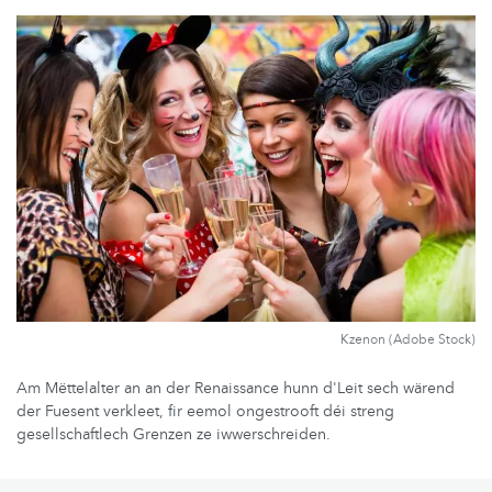
Kzenon (Adobe Stock)
Am Mëttelalter an an der Renaissance hunn d'Leit sech wärend
der Fuesent verkleet, fir eemol ongestrooft déi streng
gesellschaftlech Grenzen ze iwwerschreiden.