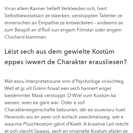
Virun allem Kanner hëlleft Verkleeden och, hiert
Selbstbewosstsäin ze stäerken, verstoppten Talenter ze
ënnersichen an Empathie ze entwéckelen – andeems se
zum Beispill an d’Roll vun engem Filmstar oder engem
Clochard klammen.
Léist sech aus dem gewielte Kostüm
eppes iwwert de Charakter erausliesen?
Mat esou Interpretatioune sinn d’Psychologe virsiichteg.
Well et gi vill Grënn firwat een sech hannert enger
bestëmmter Mask verstoppt. D’Wiel vum Kostüm ka
weisen, wien ee gäre wär. Oder e soll
Charaktereegenschafte betounen, déi ee souwisou huet.
Heiansdo ass en awer och einfach zweckméisseg: wéi e
waarme Plüschkostüm géint d’Keelt. A kreative Leit mécht
et och vläicht Spaass, sech en originelle Kostüm afalen ze