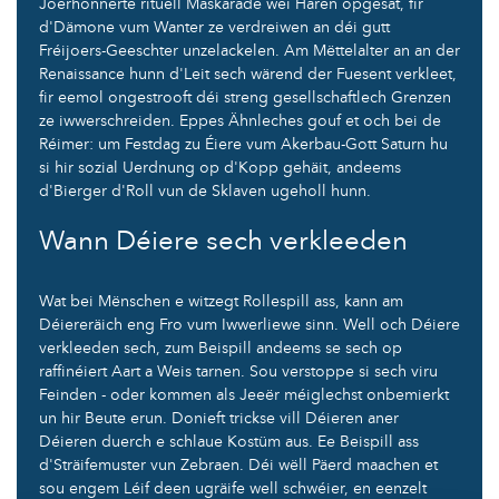
Joerhonnerte rituell Maskarade wéi Haren opgesat, fir
d'Dämone vum Wanter ze verdreiwen an déi gutt
Fréijoers-Geeschter unzelackelen. Am Mëttelalter an an der
Renaissance hunn d'Leit sech wärend der Fuesent verkleet,
fir eemol ongestrooft déi streng gesellschaftlech Grenzen
ze iwwerschreiden. Eppes Ähnleches gouf et och bei de
Réimer: um Festdag zu Éiere vum Akerbau-Gott Saturn hu
si hir sozial Uerdnung op d'Kopp gehäit, andeems
d'Bierger d'Roll vun de Sklaven ugeholl hunn.
Wann Déiere sech verkleeden
Wat bei Mënschen e witzegt Rollespill ass, kann am
Déiereräich eng Fro vum Iwwerliewe sinn. Well och Déiere
verkleeden sech, zum Beispill andeems se sech op
raffinéiert Aart a Weis tarnen. Sou verstoppe si sech viru
Feinden - oder kommen als Jeeër méiglechst onbemierkt
un hir Beute erun. Donieft trickse vill Déieren aner
Déieren duerch e schlaue Kostüm aus. Ee Beispill ass
d'Sträifemuster vun Zebraen. Déi wëll Päerd maachen et
sou engem Léif deen ugräife well schwéier, en eenzelt