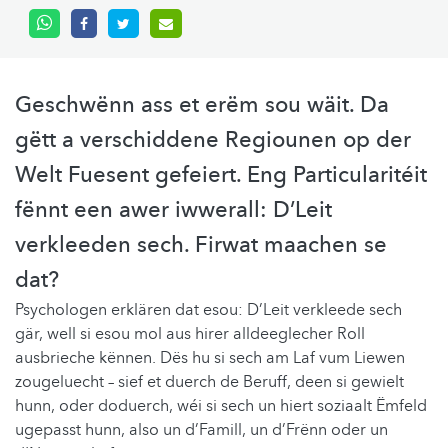
Geschwënn ass et erëm sou wäit. Da
gëtt a verschiddene Regiounen op der
Welt Fuesent gefeiert. Eng Particularitéit
fënnt een awer iwwerall: D’Leit
verkleeden sech. Firwat maachen se
dat?
Psychologen erklären dat esou: D’Leit verkleede sech
gär, well si esou mol aus hirer alldeeglecher Roll
ausbrieche kënnen. Dës hu si sech am Laf vum Liewen
zougeluecht – sief et duerch de Beruff, deen si gewielt
hunn, oder doduerch, wéi si sech un hiert soziaalt Ëmfeld
ugepasst hunn, also un d’Famill, un d’Frënn oder un