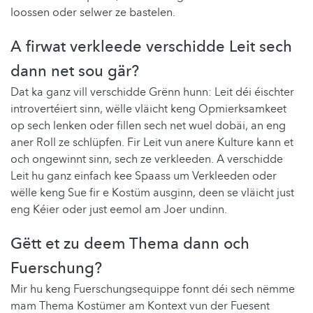
loossen oder selwer ze bastelen.
A firwat verkleede verschidde Leit sech
dann net sou gär?
Dat ka ganz vill verschidde Grënn hunn: Leit déi éischter
introvertéiert sinn, wëlle vläicht keng Opmierksamkeet
op sech lenken oder fillen sech net wuel dobäi, an eng
aner Roll ze schlüpfen. Fir Leit vun anere Kulture kann et
och ongewinnt sinn, sech ze verkleeden. A verschidde
Leit hu ganz einfach kee Spaass um Verkleeden oder
wëlle keng Sue fir e Kostüm ausginn, deen se vläicht just
eng Kéier oder just eemol am Joer undinn.
Gëtt et zu deem Thema dann och
Fuerschung?
Mir hu keng Fuerschungsequippe fonnt déi sech nëmme
mam Thema Kostümer am Kontext vun der Fuesent