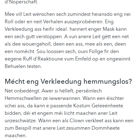
d’Noperschaft.
Mee vill Leit wënschen sech zumindest heiansdo eng nei
Roll oder en neit Verhalen auszeprobéieren. Eng
Verkleedung ass heifir ideal: hannert enger Mask kann
een sech gutt verstoppen. A vun anere Leit gëtt een net
als dee wouergeholl, deen een ass, mee als een, deen
een nomécht. Sou loossen sech, ouni Follge fir den
eegene Ruff d’Reaktioune vum Ëmfeld op en ongewinnt
Behuelen testen.
Mécht eng Verkleedung hemmungslos?
Net onbedéngt. Awer si hëlleft, perséinlech
Hemmschwellen ze iwwerwannen. Wann een éischter
schei ass, da kann e passende Kostüm Geleeënheete
bidden, déi et engem méi liicht maachen aner Leit
unzeschwätze. Wann een als Clown verkleet ass kann een
zum Beispill mat anere Leit zesummen Dommheete
maachen.