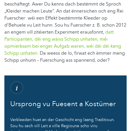
beschäftegt. Awer Du kenns dach bestëmmt de Sproch
„Kleider machen Leute“. An dat ënnersichen och eng Rei
Fuerscher: wéi een Effekt bestëmmte Kleeder op
d’Behuele vu Leit hunn. Sou hu Fuerscher z. B. schon 2012
an engem vill zitéierten Experiment erausfonnt,
datt
Participanten, déi eng wäiss Schipp unhaten, méi
opmierksam bei enger Aufgab waren, wéi déi déi keng
Schipp unhaten.
Da weess de lo, firwat ech ëmmer meng
Schipp unhunn – Fuerschung ass spannend, oder?
Ursprong vu Fuesent a Kostümer
Verkleeden huet an der Geschicht eng laang Traditioun.
Sou hu sech vill Leit a ville Regioune scho viru