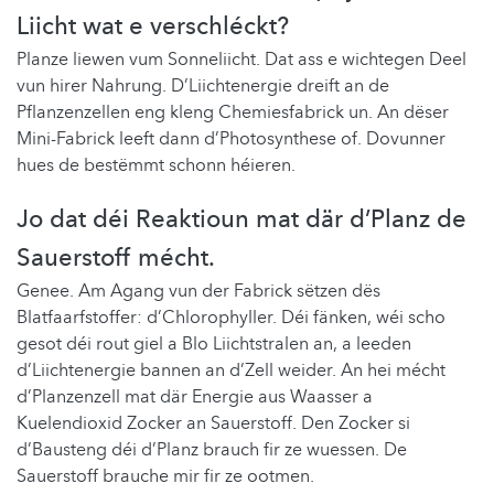
Liicht wat e verschléckt?
Planze liewen vum Sonneliicht. Dat ass e wichtegen Deel
vun hirer Nahrung. D’Liichtenergie dreift an de
Pflanzenzellen eng kleng Chemiesfabrick un. An dëser
Mini-Fabrick leeft dann d’Photosynthese of. Dovunner
hues de bestëmmt schonn héieren.
Jo dat déi Reaktioun mat där d’Planz de
Sauerstoff mécht.
Genee. Am Agang vun der Fabrick sëtzen dës
Blatfaarfstoffer: d’Chlorophyller. Déi fänken, wéi scho
gesot déi rout giel a Blo Liichtstralen an, a leeden
d’Liichtenergie bannen an d’Zell weider. An hei mécht
d’Planzenzell mat där Energie aus Waasser a
Kuelendioxid Zocker an Sauerstoff. Den Zocker si
d’Bausteng déi d’Planz brauch fir ze wuessen. De
Sauerstoff brauche mir fir ze ootmen.