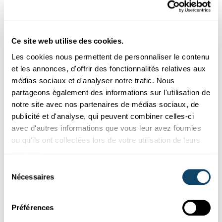
Firwat gëtt den Himmel owes rout?
Ce site web utilise des cookies.
Les cookies nous permettent de personnaliser le contenu
et les annonces, d'offrir des fonctionnalités relatives aux
médias sociaux et d'analyser notre trafic. Nous
partageons également des informations sur l'utilisation de
notre site avec nos partenaires de médias sociaux, de
publicité et d'analyse, qui peuvent combiner celles-ci
avec d'autres informations que vous leur avez fournies
Mr Science
ou qu'ils ont collectées lors de votre utilisation de leurs
services.
MR SCIENCE
Sélection
Wéi kënnen Buedemdéieren eis am Kampf
Nécessaires
du
géint de Klimawandel ënnerstëtzen?
consentement
FNR
,
RTL
Préférences