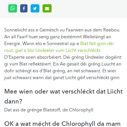
Sonneliicht ass e Gemësch vu Faarwen aus dem Reebou.
An all Faarf huet seng ganz bestëmmt Wellelängt an
Energie. Wann elo e Sonnestral op e
Blat fält ginn déi
rout, giel a blo Undeeler vum Liicht verschléckt.
D’Experte soen absorbéiert. Déi gréng Undeeler dogéint
gi vum Blat reflektéiert. Eis Ae gesäit déi gréng Luucht an
dofir schéngt eis d’Blat gréng, an net schwaarz. Et wier
just schwaarz wann dat ganzt Liicht géif verschléckt ginn.
Mee wien oder wat verschléckt dat Liicht
dann?
Dat ass de grénge Blatstoff, de Chlorophyll.
OK a wat mécht de Chlorophyll da mam