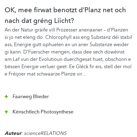
OK, mee firwat benotzt d’Planz net och
nach dat gréng Liicht?
An der Natur gräife vill Prozesser anenaaner – d’Planzen
si jo net eleng do. Chlorophyll ass eng Substanz déi stabil
ass, Energie gutt ophuelen an un aner Substanze weider
gi kann. D’Fuerscher mengen, dass dee sech dowéinst
am Laf vun der Evolutioun duerchgesat huet, obschonn e
bëssen Energie verluer geet. Ee Gléck fir eis, stell der mol
e Fréijoer mat schwaarze Planze vir...
Faarweg Blieder
Kënschtlech Photosynthese
Auteur
: scienceRELATIONS