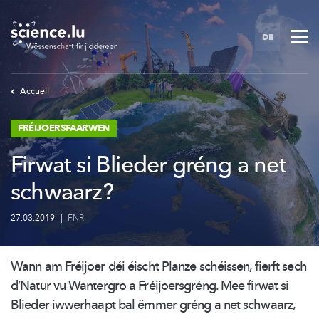
Skip
to
DE
main
content
Accueil
FRÉIJOERSFAARWEN
Firwat si Blieder gréng a net
schwaarz?
27.03.2019
|
FNR
Wann am Fréijoer déi éischt Planze schéissen, fierft sech
d’Natur vu Wantergro a
Fréijoersgréng.
Mee firwat si
Blieder iwwerhaapt bal ëmmer gréng a net schwaarz,