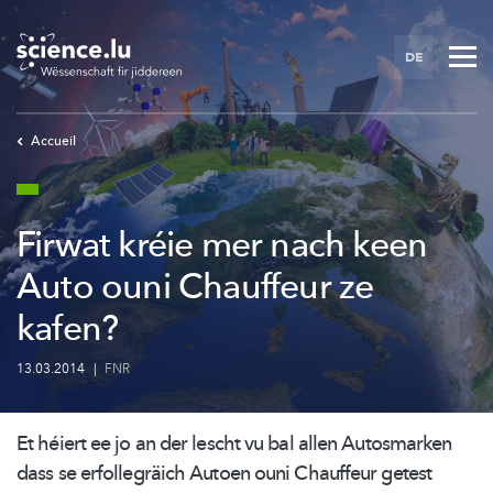
Skip
to
DE
main
content
Accueil
Firwat kréie mer nach keen
Auto ouni Chauffeur ze
kafen?
13.03.2014
|
FNR
Et héiert ee jo an der lescht vu bal allen Autosmarken
dass se
erfollegräich
Autoen ouni Chauffeur getest