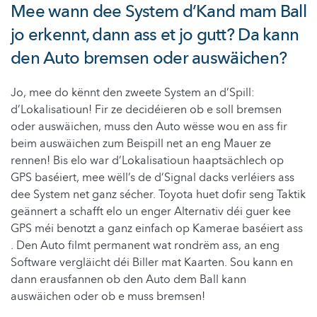
Mee wann dee System d’Kand mam Ball
jo erkennt, dann ass et jo gutt? Da kann
den Auto bremsen oder auswäichen?
Jo, mee do kënnt den zweete System an d’Spill:
d’Lokalisatioun! Fir ze decidéieren ob e soll bremsen
oder auswäichen, muss den Auto wësse wou en ass fir
beim auswäichen zum Beispill net an eng Mauer ze
rennen! Bis elo war d’Lokalisatioun haaptsächlech op
GPS baséiert, mee wëll’s de d’Signal dacks verléiers ass
dee System net ganz sécher. Toyota huet dofir seng Taktik
geännert a schafft elo un enger Alternativ déi guer kee
GPS méi benotzt a ganz einfach op Kamerae baséiert ass
. Den Auto filmt permanent wat rondrëm ass, an eng
Software vergläicht déi Biller mat Kaarten. Sou kann en
dann erausfannen ob den Auto dem Ball kann
auswäichen oder ob e muss bremsen!