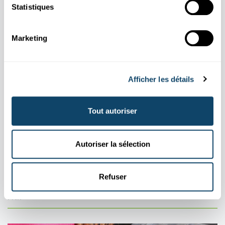
Statistiques
Marketing
Afficher les détails
Tout autoriser
Autoriser la sélection
MOBIL
KOMMUNIKATIOUN
Firwat muss een am Fliger de Flugmodus um
Refuser
Handy umaachen?
FNR