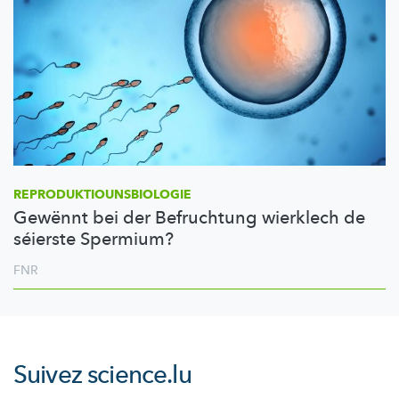
REPRODUKTIOUNSBIOLOGIE
Gewënnt bei der Befruchtung wierklech de
séierste Spermium?
FNR
Suivez
science.lu