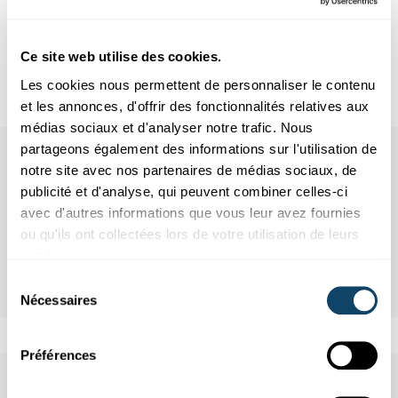
Fuerschung iwwert d’Grenzen eraus
Ce site web utilise des cookies.
Fuerschung zu Lëtzebuerg
Les cookies nous permettent de personnaliser le contenu
et les annonces, d'offrir des fonctionnalités relatives aux
médias sociaux et d'analyser notre trafic. Nous
partageons également des informations sur l'utilisation de
notre site avec nos partenaires de médias sociaux, de
publicité et d'analyse, qui peuvent combiner celles-ci
avec d'autres informations que vous leur avez fournies
ou qu'ils ont collectées lors de votre utilisation de leurs
services.
Sélection
Nécessaires
du
consentement
Préférences
Aussi dans cette rubrique