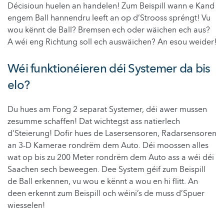
Décisioun huelen an handelen! Zum Beispill wann e Kand
engem Ball hannendru leeft an op d’Strooss spréngt! Vu
wou kënnt de Ball? Bremsen ech oder wäichen ech aus?
A wéi eng Richtung soll ech auswäichen? An esou weider!
Wéi funktionéieren déi Systemer da bis
elo?
Du hues am Fong 2 separat Systemer, déi awer mussen
zesumme schaffen! Dat wichtegst ass natierlech
d’Steierung! Dofir hues de
Lasersensoren
,
Radarsensoren
an 3-D Kamerae rondrëm dem Auto. Déi moossen alles
wat op bis zu 200 Meter rondrëm dem Auto ass a wéi déi
Saachen sech beweegen. Dee System géif zum Beispill
de Ball erkennen, vu wou e kënnt a wou en hi flitt. An
deen erkennt zum Beispill och wéini’s de muss d’Spuer
wiesselen!