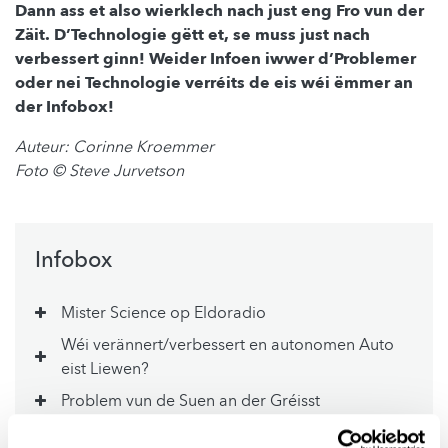
Dann ass et also wierklech nach just eng Fro vun der
Zäit. D’Technologie gëtt et, se muss just nach
verbessert ginn! Weider Infoen iwwer d’Problemer
oder nei Technologie
verréit
s
de eis wéi ëmmer an
der
Infobox
!
Auteur: Corinne Kroemmer
Foto © Steve Jurvetson
Infobox
Mister Science op Eldoradio
Wéi verännert/verbessert en autonomen Auto
eist Liewen?
Problem vun de Suen an der Gréisst
Legislatioun