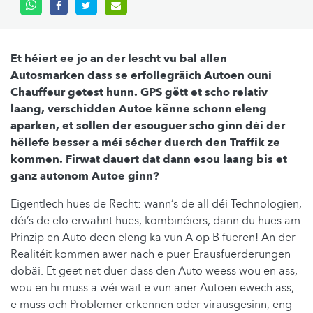
Et héiert ee jo an der lescht vu bal allen
Autosmarken dass se erfollegräich Autoen ouni
Chauffeur getest hunn. GPS gëtt et scho relativ
laang, verschidden Autoe kënne schonn eleng
aparken, et sollen der esouguer scho ginn déi der
hëllefe besser a méi sécher duerch den Traffik ze
kommen. Firwat dauert dat dann esou laang bis et
ganz autonom Autoe ginn?
Eigentlech hues de Recht: wann’s de all déi Technologien,
déi’s de elo erwähnt hues, kombinéiers, dann du hues am
Prinzip en Auto deen eleng ka vun A op B fueren! An der
Realitéit kommen awer nach e puer Erausfuerderungen
dobäi. Et geet net duer dass den Auto weess wou en ass,
wou en hi muss a wéi wäit e vun aner Autoen ewech ass,
e muss och Problemer erkennen oder virausgesinn, eng