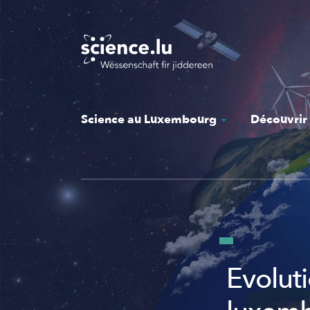
Skip
to
main
content
Science au Luxembourg
Découvrir
Evolut