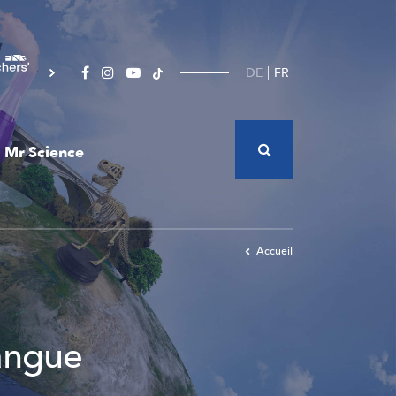
DE
FR
Mr Science
Accueil
langue