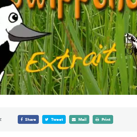
z
Share
Tweet
Mail
Print