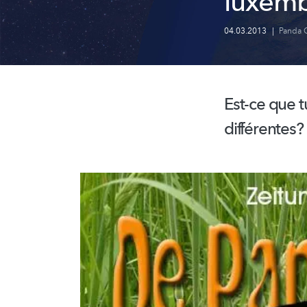
luxemb
04.03.2013
|
Panda 
Est-ce que t
différentes?